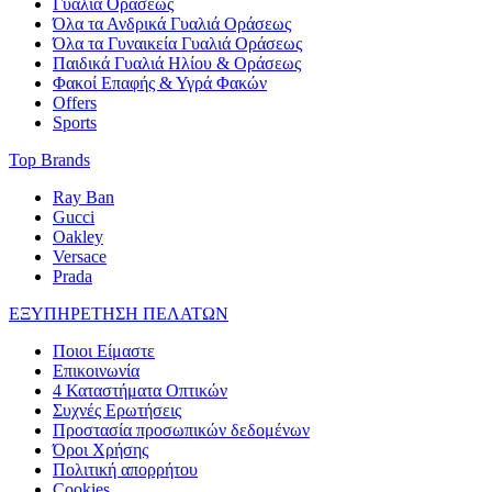
Γυαλιά Οράσεως
Όλα τα Ανδρικά Γυαλιά Οράσεως
Όλα τα Γυναικεία Γυαλιά Οράσεως
Παιδικά Γυαλιά Ηλίου & Οράσεως
Φακοί Επαφής & Υγρά Φακών
Offers
Sports
Top Brands
Ray Ban
Gucci
Oakley
Versace
Prada
ΕΞΥΠΗΡΕΤΗΣΗ ΠΕΛΑΤΩΝ
Ποιοι Είμαστε
Επικοινωνία
4 Καταστήματα Οπτικών
Συχνές Ερωτήσεις
Προστασία προσωπικών δεδομένων
Όροι Χρήσης
Πολιτική απορρήτου
Cookies