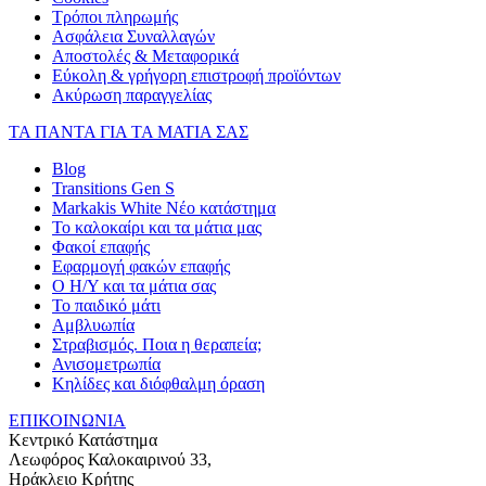
Τρόποι πληρωμής
Ασφάλεια Συναλλαγών
Αποστολές & Μεταφορικά
Εύκολη & γρήγορη επιστροφή προϊόντων
Ακύρωση παραγγελίας
ΤΑ ΠΑΝΤΑ ΓΙΑ ΤΑ ΜΑΤΙΑ ΣΑΣ
Blog
Transitions Gen S
Markakis White Νέο κατάστημα
Το καλοκαίρι και τα μάτια μας
Φακοί επαφής
Εφαρμογή φακών επαφής
Ο Η/Υ και τα μάτια σας
Το παιδικό μάτι
Αμβλυωπία
Στραβισμός. Ποια η θεραπεία;
Ανισομετρωπία
Κηλίδες και διόφθαλμη όραση
ΕΠΙΚΟΙΝΩΝΙΑ
Κεντρικό Κατάστημα
Λεωφόρος Καλοκαιρινού 33,
Ηράκλειο Κρήτης