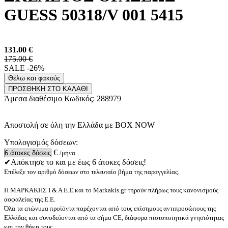
GUESS 50318/V 001 5415
131.00
€
175.00 €
SALE -26%
Θέλω και φακούς
ΠΡΟΣΘΗΚΗ ΣΤΟ ΚΑΛΑΘΙ
Άμεσα διαθέσιμο
Κωδικός:
288979
Αποστολή σε όλη την Ελλάδα με BOX NOW
Υπολογισμός δόσεων:
€
/μήνα
✔Απόκτησε το και με έως 6 άτοκες δόσεις!
Επέλεξε τον αριθμό δόσεων στο τελευταίο βήμα της παραγγελίας.
Η ΜΑΡΚΑΚΗΣ Ι & Α Ε.Ε και το Markakis.gr τηρούν πλήρως τους κανονισμούς
ασφαλείας της Ε.Ε.
Όλα τα επώνυμα προϊόντα παρέχονται από τους επίσημους αντιπροσώπους της
Ελλάδας και συνοδεύονται από τα σήμα CE, διάφορα πιστοποιητικά γνησιότητας
και την θήκη τους.