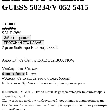
GUESS 50234/V 052 5415
131.00
€
175.00 €
SALE -26%
Θέλω και φακούς
ΠΡΟΣΘΗΚΗ ΣΤΟ ΚΑΛΑΘΙ
Άμεσα διαθέσιμο
Κωδικός:
288869
Αποστολή σε όλη την Ελλάδα με BOX NOW
Υπολογισμός δόσεων:
€
/μήνα
✔Απόκτησε το και με έως 6 άτοκες δόσεις!
Επέλεξε τον αριθμό δόσεων στο τελευταίο βήμα της παραγγελίας.
Η ΜΑΡΚΑΚΗΣ Ι & Α Ε.Ε και το Markakis.gr τηρούν πλήρως τους κανονισμούς
ασφαλείας της Ε.Ε.
Όλα τα επώνυμα προϊόντα παρέχονται από τους επίσημους αντιπροσώπους της
Ελλάδας και συνοδεύονται από τα σήμα CE, διάφορα πιστοποιητικά γνησιότητας
και την θήκη τους.