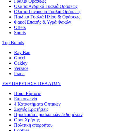
Γυαλιά Οράσεως
Όλα τα Ανδρικά Γυαλιά Οράσεως
Όλα τα Γυναικεία Γυαλιά Οράσεως
Παιδικά Γυαλιά Ηλίου & Οράσεως
Φακοί Επαφής & Υγρά Φακών
Offers
Sports
Top Brands
Ray Ban
Gucci
Oakley
Versace
Prada
ΕΞΥΠΗΡΕΤΗΣΗ ΠΕΛΑΤΩΝ
Ποιοι Είμαστε
Επικοινωνία
4 Καταστήματα Οπτικών
Συχνές Ερωτήσεις
Προστασία προσωπικών δεδομένων
Όροι Χρήσης
Πολιτική απορρήτου
Cookies