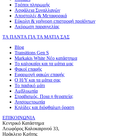
Τρόποι πληρωμής
Ασφάλεια Συναλλαγών
Αποστολές & Μεταφορικά
Εύκολη & γρήγορη επιστροφή προϊόντων
Ακύρωση παραγγελίας
ΤΑ ΠΑΝΤΑ ΓΙΑ ΤΑ ΜΑΤΙΑ ΣΑΣ
Blog
Transitions Gen S
Markakis White Νέο κατάστημα
Το καλοκαίρι και τα μάτια μας
Φακοί επαφής
Εφαρμογή φακών επαφής
Ο Η/Υ και τα μάτια σας
Το παιδικό μάτι
Αμβλυωπία
Στραβισμός. Ποια η θεραπεία;
Ανισομετρωπία
Κηλίδες και διόφθαλμη όραση
ΕΠΙΚΟΙΝΩΝΙΑ
Κεντρικό Κατάστημα
Λεωφόρος Καλοκαιρινού 33,
Ηράκλειο Κρήτης