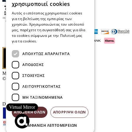
χρησιμοποιεί cookies
Αυτός ο ιστότοπος χρησιμοποιεί cookies
για τη βελτίωση της εμπειρίας των
χρηστών. Χρησιμοποιώντας τον ιστότοπό
μας, παρέχετε τη συγκατάθεσή σας για όλα
τα cookies σύμφωνα με την Πολιτική μας
για τα cookies.
Διαβάστε περισσότερα
ΑΠΟΛΎΤΩΣ ΑΠΑΡΑΊΤΗΤΑ
ΑΠΌΔΟΣΗΣ
Μαρκάκης Οπτικά
ΣΤΌΧΕΥΣΗΣ
© 2026
ΛΕΙΤΟΥΡΓΙΚΌΤΗΤΑΣ
Επικοινωνία
E-Volution Awards
ΜΗ ΤΑΞΙΝΟΜΗΜΈΝΑ
Designed & developed by
NETMECHANICS
Virtual Mirror
ΑΠΟΔΟΧΉ ΌΛΩΝ
ΑΠΌΡΡΙΨΗ ΌΛΩΝ
ΕΜΦΆΝΙΣΗ ΛΕΠΤΟΜΕΡΕΙΏΝ