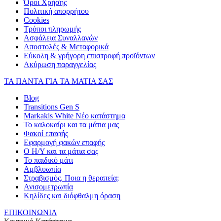
Όροι Χρήσης
Πολιτική απορρήτου
Cookies
Τρόποι πληρωμής
Ασφάλεια Συναλλαγών
Αποστολές & Μεταφορικά
Εύκολη & γρήγορη επιστροφή προϊόντων
Ακύρωση παραγγελίας
ΤΑ ΠΑΝΤΑ ΓΙΑ ΤΑ ΜΑΤΙΑ ΣΑΣ
Blog
Transitions Gen S
Markakis White Νέο κατάστημα
Το καλοκαίρι και τα μάτια μας
Φακοί επαφής
Εφαρμογή φακών επαφής
Ο Η/Υ και τα μάτια σας
Το παιδικό μάτι
Αμβλυωπία
Στραβισμός. Ποια η θεραπεία;
Ανισομετρωπία
Κηλίδες και διόφθαλμη όραση
ΕΠΙΚΟΙΝΩΝΙΑ