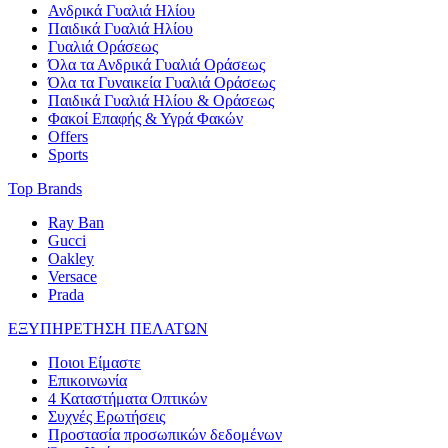
Ανδρικά Γυαλιά Ηλίου
Παιδικά Γυαλιά Ηλίου
Γυαλιά Οράσεως
Όλα τα Ανδρικά Γυαλιά Οράσεως
Όλα τα Γυναικεία Γυαλιά Οράσεως
Παιδικά Γυαλιά Ηλίου & Οράσεως
Φακοί Επαφής & Υγρά Φακών
Offers
Sports
Top Brands
Ray Ban
Gucci
Oakley
Versace
Prada
ΕΞΥΠΗΡΕΤΗΣΗ ΠΕΛΑΤΩΝ
Ποιοι Είμαστε
Επικοινωνία
4 Καταστήματα Οπτικών
Συχνές Ερωτήσεις
Προστασία προσωπικών δεδομένων