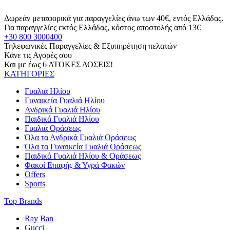
Δωρεάν μεταφορικά για παραγγελίες άνω των 40€, εντός Ελλάδας.
Για παραγγελίες εκτός Ελλάδας, κόστος αποστολής από 13€
+30 800 3000400
Τηλεφωνικές Παραγγελίες & Εξυπηρέτηση πελατών
Κάνε τις Αγορές σου
Και με έως 6 ΑΤΟΚΕΣ ΔΟΣΕΙΣ!
ΚΑΤΗΓΟΡΙΕΣ
Γυαλιά Ηλίου
Γυναικεία Γυαλιά Ηλίου
Ανδρικά Γυαλιά Ηλίου
Παιδικά Γυαλιά Ηλίου
Γυαλιά Οράσεως
Όλα τα Ανδρικά Γυαλιά Οράσεως
Όλα τα Γυναικεία Γυαλιά Οράσεως
Παιδικά Γυαλιά Ηλίου & Οράσεως
Φακοί Επαφής & Υγρά Φακών
Offers
Sports
Top Brands
Ray Ban
Gucci