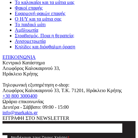
Το καλοκαίρι και τα μάτια μας
Φακοί επαφής
Εφαρμογή φακών επαφής
Ο Η/Υ και τα μάτια σας
Το παιδικό μάτι
Αμβλυωπία
Στραβισμός. Ποια η θεραπεία;
Ανισομετρωπία
Κηλίδες και διόφθαλμη όραση
ΕΠΙΚΟΙΝΩΝΙΑ
Κεντρικό Κατάστημα
Λεωφόρος Καλοκαιρινού 33,
Ηράκλειο Κρήτης
Τηλεφωνική εξυπηρέτηση e-shop:
Λεωφόρος Καλοκαιρινού 33
, T.K.
71201
,
Ηράκλειο Κρήτης
+30 800 3000400
Ωράριο επικοινωνίας
Δευτέρα - Σάββατο: 09:00 - 15:00
info@markakis.gr
ΕΓΓΡΑΦΗ ΣΤΟ NEWSLETTER
Αποδέχομαι τους
Όρους Χρήσης
*