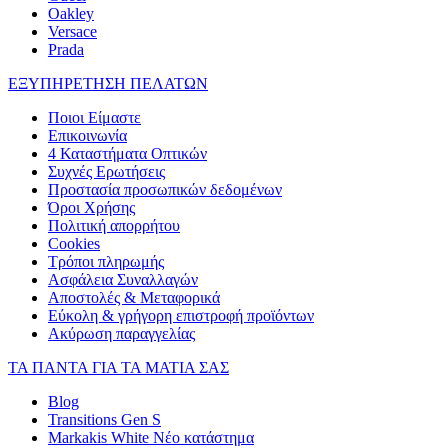
Oakley
Versace
Prada
ΕΞΥΠΗΡΕΤΗΣΗ ΠΕΛΑΤΩΝ
Ποιοι Είμαστε
Επικοινωνία
4 Καταστήματα Οπτικών
Συχνές Ερωτήσεις
Προστασία προσωπικών δεδομένων
Όροι Χρήσης
Πολιτική απορρήτου
Cookies
Τρόποι πληρωμής
Ασφάλεια Συναλλαγών
Αποστολές & Μεταφορικά
Εύκολη & γρήγορη επιστροφή προϊόντων
Ακύρωση παραγγελίας
ΤΑ ΠΑΝΤΑ ΓΙΑ ΤΑ ΜΑΤΙΑ ΣΑΣ
Blog
Transitions Gen S
Markakis White Νέο κατάστημα