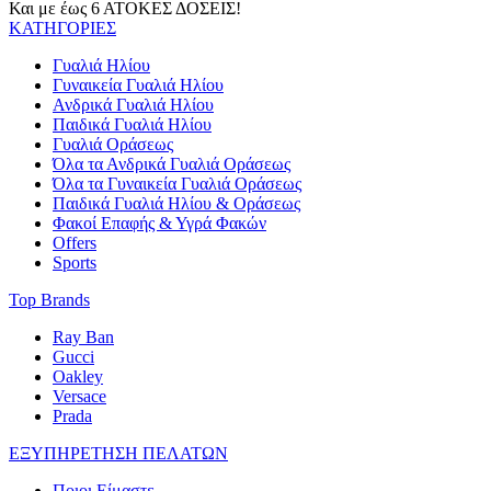
Και με έως 6 ΑΤΟΚΕΣ ΔΟΣΕΙΣ!
ΚΑΤΗΓΟΡΙΕΣ
Γυαλιά Ηλίου
Γυναικεία Γυαλιά Ηλίου
Ανδρικά Γυαλιά Ηλίου
Παιδικά Γυαλιά Ηλίου
Γυαλιά Οράσεως
Όλα τα Ανδρικά Γυαλιά Οράσεως
Όλα τα Γυναικεία Γυαλιά Οράσεως
Παιδικά Γυαλιά Ηλίου & Οράσεως
Φακοί Επαφής & Υγρά Φακών
Offers
Sports
Top Brands
Ray Ban
Gucci
Oakley
Versace
Prada
ΕΞΥΠΗΡΕΤΗΣΗ ΠΕΛΑΤΩΝ
Ποιοι Είμαστε