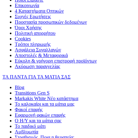
Επικοινωνία
4 Καταστήματα Οπτικών
Συχνές Ερωτήσεις
Προστασία προσωπικών δεδομένων
Όροι Χρήσης
Πολιτική απορρήτου
Cookies
Τρόποι πληρωμής
Ασφάλεια Συναλλαγών
Αποστολές & Μεταφορικά
Εύκολη & γρήγορη επιστροφή προϊόντων
Ακύρωση παραγγελίας
ΤΑ ΠΑΝΤΑ ΓΙΑ ΤΑ ΜΑΤΙΑ ΣΑΣ
Blog
Transitions Gen S
Markakis White Νέο κατάστημα
Το καλοκαίρι και τα μάτια μας
Φακοί επαφής
Εφαρμογή φακών επαφής
Ο Η/Υ και τα μάτια σας
Το παιδικό μάτι
Αμβλυωπία
Στραβισμός. Ποια η θεραπεία;