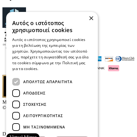
×
Αυτός ο ιστότοπος
χρησιμοποιεί cookies
Αυτός ο ιστότοπος χρησιμοποιεί cookies
για τη βελτίωση της εμπειρίας των
χρηστών. Χρησιμοποιώντας τον ιστότοπό
μας, παρέχετε τη συγκατάθεσή σας για όλα
τα cookies σύμφωνα με την Πολιτική μας
για τα cookies.
Διαβάστε περισσότερα
ΑΠΟΛΎΤΩΣ ΑΠΑΡΑΊΤΗΤΑ
ΑΠΌΔΟΣΗΣ
Μαρκάκης Οπτικά
ΣΤΌΧΕΥΣΗΣ
© 2026
ΛΕΙΤΟΥΡΓΙΚΌΤΗΤΑΣ
Επικοινωνία
E-Volution Awards
ΜΗ ΤΑΞΙΝΟΜΗΜΈΝΑ
Designed & developed by
NETMECHANICS