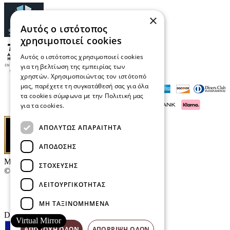
×
Αυτός ο ιστότοπος
χρησιμοποιεί cookies
Αυτός ο ιστότοπος χρησιμοποιεί cookies
για τη βελτίωση της εμπειρίας των
χρηστών. Χρησιμοποιώντας τον ιστότοπό
μας, παρέχετε τη συγκατάθεσή σας για όλα
τα cookies σύμφωνα με την Πολιτική μας
για τα cookies.
Διαβάστε περισσότερα
ΑΠΟΛΎΤΩΣ ΑΠΑΡΑΊΤΗΤΑ
ΑΠΌΔΟΣΗΣ
Μαρκάκης Οπτικά
ΣΤΌΧΕΥΣΗΣ
© 2026
ΛΕΙΤΟΥΡΓΙΚΌΤΗΤΑΣ
Επικοινωνία
E-Volution Awards
ΜΗ ΤΑΞΙΝΟΜΗΜΈΝΑ
Designed & developed by
NETMECHANICS
Virtual Mirror
ΑΠΟΔΟΧΉ ΌΛΩΝ
ΑΠΌΡΡΙΨΗ ΌΛΩΝ