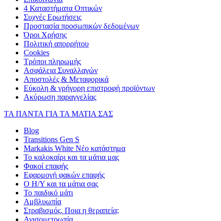
4 Καταστήματα Οπτικών
Συχνές Ερωτήσεις
Προστασία προσωπικών δεδομένων
Όροι Χρήσης
Πολιτική απορρήτου
Cookies
Τρόποι πληρωμής
Ασφάλεια Συναλλαγών
Αποστολές & Μεταφορικά
Εύκολη & γρήγορη επιστροφή προϊόντων
Ακύρωση παραγγελίας
ΤΑ ΠΑΝΤΑ ΓΙΑ ΤΑ ΜΑΤΙΑ ΣΑΣ
Blog
Transitions Gen S
Markakis White Νέο κατάστημα
Το καλοκαίρι και τα μάτια μας
Φακοί επαφής
Εφαρμογή φακών επαφής
Ο Η/Υ και τα μάτια σας
Το παιδικό μάτι
Αμβλυωπία
Στραβισμός. Ποια η θεραπεία;
Ανισομετρωπία