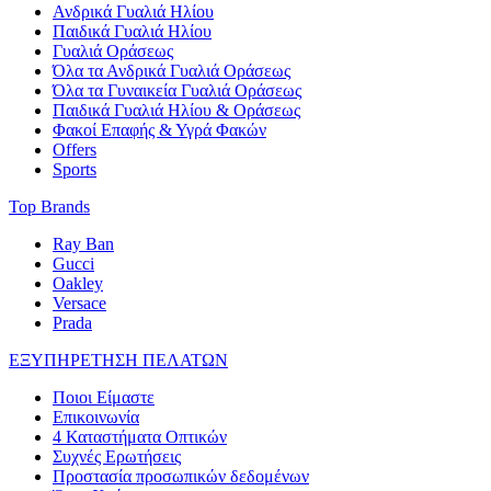
Ανδρικά Γυαλιά Ηλίου
Παιδικά Γυαλιά Ηλίου
Γυαλιά Οράσεως
Όλα τα Ανδρικά Γυαλιά Οράσεως
Όλα τα Γυναικεία Γυαλιά Οράσεως
Παιδικά Γυαλιά Ηλίου & Οράσεως
Φακοί Επαφής & Υγρά Φακών
Offers
Sports
Top Brands
Ray Ban
Gucci
Oakley
Versace
Prada
ΕΞΥΠΗΡΕΤΗΣΗ ΠΕΛΑΤΩΝ
Ποιοι Είμαστε
Επικοινωνία
4 Καταστήματα Οπτικών
Συχνές Ερωτήσεις
Προστασία προσωπικών δεδομένων