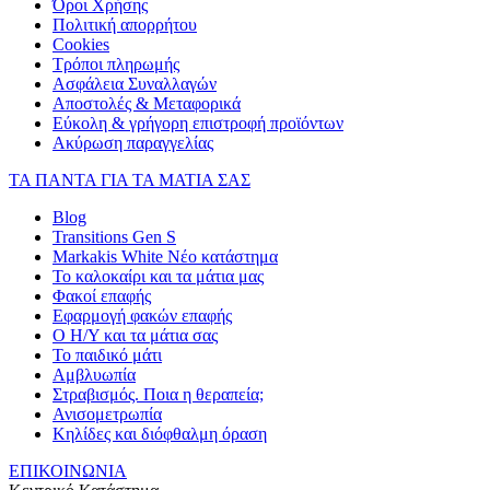
Όροι Χρήσης
Πολιτική απορρήτου
Cookies
Τρόποι πληρωμής
Ασφάλεια Συναλλαγών
Αποστολές & Μεταφορικά
Εύκολη & γρήγορη επιστροφή προϊόντων
Ακύρωση παραγγελίας
ΤΑ ΠΑΝΤΑ ΓΙΑ ΤΑ ΜΑΤΙΑ ΣΑΣ
Blog
Transitions Gen S
Markakis White Νέο κατάστημα
Το καλοκαίρι και τα μάτια μας
Φακοί επαφής
Εφαρμογή φακών επαφής
Ο Η/Υ και τα μάτια σας
Το παιδικό μάτι
Αμβλυωπία
Στραβισμός. Ποια η θεραπεία;
Ανισομετρωπία
Κηλίδες και διόφθαλμη όραση
ΕΠΙΚΟΙΝΩΝΙΑ