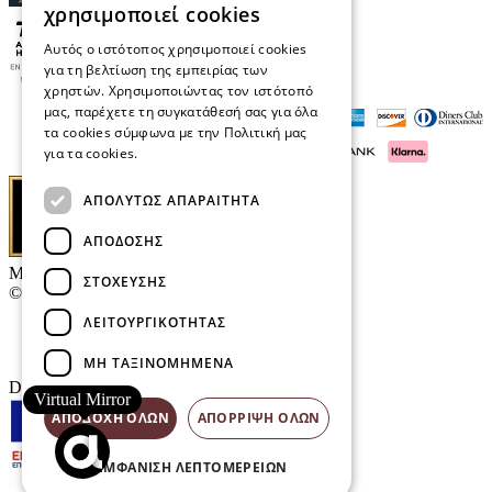
χρησιμοποιεί cookies
Αυτός ο ιστότοπος χρησιμοποιεί cookies
για τη βελτίωση της εμπειρίας των
χρηστών. Χρησιμοποιώντας τον ιστότοπό
μας, παρέχετε τη συγκατάθεσή σας για όλα
τα cookies σύμφωνα με την Πολιτική μας
για τα cookies.
Διαβάστε περισσότερα
ΑΠΟΛΎΤΩΣ ΑΠΑΡΑΊΤΗΤΑ
ΑΠΌΔΟΣΗΣ
Μαρκάκης Οπτικά
ΣΤΌΧΕΥΣΗΣ
© 2026
ΛΕΙΤΟΥΡΓΙΚΌΤΗΤΑΣ
Επικοινωνία
E-Volution Awards
ΜΗ ΤΑΞΙΝΟΜΗΜΈΝΑ
Designed & developed by
NETMECHANICS
Virtual Mirror
ΑΠΟΔΟΧΉ ΌΛΩΝ
ΑΠΌΡΡΙΨΗ ΌΛΩΝ
ΕΜΦΆΝΙΣΗ ΛΕΠΤΟΜΕΡΕΙΏΝ