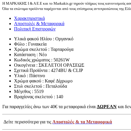
Η ΜΑΡΚΑΚΗΣ Ι & Α Ε.Ε και το Markakis.gr τηρούν πλήρως τους κανονισμούς ασφ
Όλα τα επώνυμα προϊόντα παρέχονται από τους επίσημους αντιπροσώπους της Ελλά
Χαρακτηριστικά
Αποστολές & Μεταφορικά
Πολιτική Επιστροφών
Υλικά φακού Ηλίου : Οργανικό
Φύλο : Γυναικεία
Χρώμα σκελετού : Ταρταρούγα
Κατάσταση : Νέο
Κωδικός χρώματος : 50261W
Οικογένεια : ΣΚΕΛΕΤΟΙ ΟΡΑΣΕΩΣ
Σχετικά Προϊόντα : 4274BU & CLIP
Υλικό : Πάστινο
Χρώμα φακού : Καφέ Δίχρωμο
Στυλ σκελετού : Πεταλούδα
Μέγεθος : 5519
Βραχίονας σκελετού : 140
Για παραγγελίες άνω των 40€ τα μεταφορικά είναι
ΔΩΡΕΑΝ
και δεν
Δείτε περισσότερα για τις
Αποστολές & τα Μεταφορικά