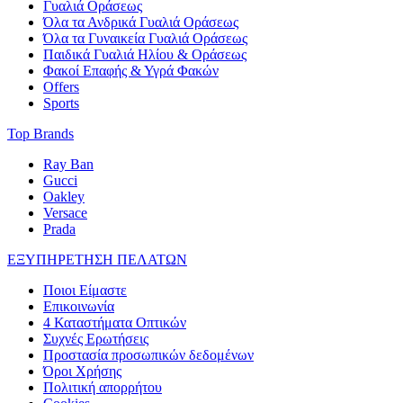
Γυαλιά Οράσεως
Όλα τα Ανδρικά Γυαλιά Οράσεως
Όλα τα Γυναικεία Γυαλιά Οράσεως
Παιδικά Γυαλιά Ηλίου & Οράσεως
Φακοί Επαφής & Υγρά Φακών
Offers
Sports
Top Brands
Ray Ban
Gucci
Oakley
Versace
Prada
ΕΞΥΠΗΡΕΤΗΣΗ ΠΕΛΑΤΩΝ
Ποιοι Είμαστε
Επικοινωνία
4 Καταστήματα Οπτικών
Συχνές Ερωτήσεις
Προστασία προσωπικών δεδομένων
Όροι Χρήσης
Πολιτική απορρήτου