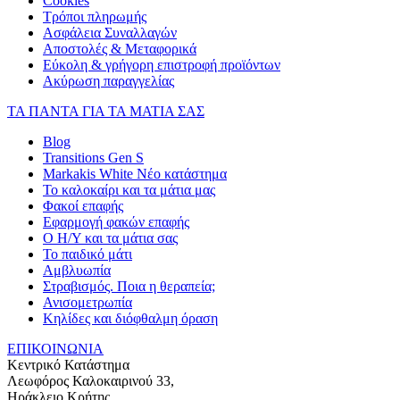
Cookies
Τρόποι πληρωμής
Ασφάλεια Συναλλαγών
Αποστολές & Μεταφορικά
Εύκολη & γρήγορη επιστροφή προϊόντων
Ακύρωση παραγγελίας
ΤΑ ΠΑΝΤΑ ΓΙΑ ΤΑ ΜΑΤΙΑ ΣΑΣ
Blog
Transitions Gen S
Markakis White Νέο κατάστημα
Το καλοκαίρι και τα μάτια μας
Φακοί επαφής
Εφαρμογή φακών επαφής
Ο Η/Υ και τα μάτια σας
Το παιδικό μάτι
Αμβλυωπία
Στραβισμός. Ποια η θεραπεία;
Ανισομετρωπία
Κηλίδες και διόφθαλμη όραση
ΕΠΙΚΟΙΝΩΝΙΑ
Κεντρικό Κατάστημα
Λεωφόρος Καλοκαιρινού 33,
Ηράκλειο Κρήτης