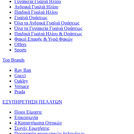
Γυναικεία Γυαλιά Ηλίου
Ανδρικά Γυαλιά Ηλίου
Παιδικά Γυαλιά Ηλίου
Γυαλιά Οράσεως
Όλα τα Ανδρικά Γυαλιά Οράσεως
Όλα τα Γυναικεία Γυαλιά Οράσεως
Παιδικά Γυαλιά Ηλίου & Οράσεως
Φακοί Επαφής & Υγρά Φακών
Offers
Sports
Top Brands
Ray Ban
Gucci
Oakley
Versace
Prada
ΕΞΥΠΗΡΕΤΗΣΗ ΠΕΛΑΤΩΝ
Ποιοι Είμαστε
Επικοινωνία
4 Καταστήματα Οπτικών
Συχνές Ερωτήσεις
Προστασία προσωπικών δεδομένων