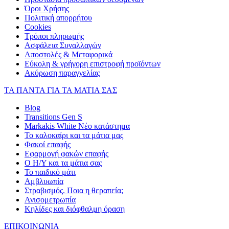
Όροι Χρήσης
Πολιτική απορρήτου
Cookies
Τρόποι πληρωμής
Ασφάλεια Συναλλαγών
Αποστολές & Μεταφορικά
Εύκολη & γρήγορη επιστροφή προϊόντων
Ακύρωση παραγγελίας
ΤΑ ΠΑΝΤΑ ΓΙΑ ΤΑ ΜΑΤΙΑ ΣΑΣ
Blog
Transitions Gen S
Markakis White Νέο κατάστημα
Το καλοκαίρι και τα μάτια μας
Φακοί επαφής
Εφαρμογή φακών επαφής
Ο Η/Υ και τα μάτια σας
Το παιδικό μάτι
Αμβλυωπία
Στραβισμός. Ποια η θεραπεία;
Ανισομετρωπία
Κηλίδες και διόφθαλμη όραση
ΕΠΙΚΟΙΝΩΝΙΑ