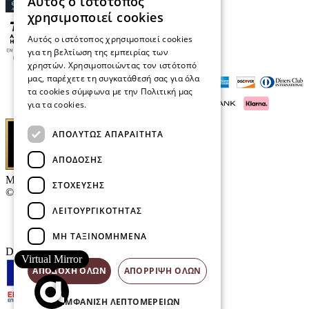
Αυτός ο ιστότοπος
χρησιμοποιεί cookies
Αυτός ο ιστότοπος χρησιμοποιεί cookies
για τη βελτίωση της εμπειρίας των
χρηστών. Χρησιμοποιώντας τον ιστότοπό
μας, παρέχετε τη συγκατάθεσή σας για όλα
τα cookies σύμφωνα με την Πολιτική μας
για τα cookies.
Διαβάστε περισσότερα
ΑΠΟΛΎΤΩΣ ΑΠΑΡΑΊΤΗΤΑ
ΑΠΌΔΟΣΗΣ
Μαρκάκης Οπτικά
ΣΤΌΧΕΥΣΗΣ
© 2026
ΛΕΙΤΟΥΡΓΙΚΌΤΗΤΑΣ
Επικοινωνία
E-Volution Awards
ΜΗ ΤΑΞΙΝΟΜΗΜΈΝΑ
Designed & developed by
NETMECHANICS
Virtual Mirror
ΑΠΟΔΟΧΉ ΌΛΩΝ
ΑΠΌΡΡΙΨΗ ΌΛΩΝ
ΕΜΦΆΝΙΣΗ ΛΕΠΤΟΜΕΡΕΙΏΝ