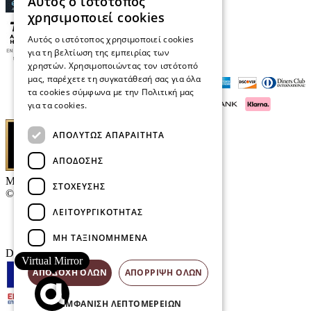
Αυτός ο ιστότοπος
χρησιμοποιεί cookies
Αυτός ο ιστότοπος χρησιμοποιεί cookies
για τη βελτίωση της εμπειρίας των
χρηστών. Χρησιμοποιώντας τον ιστότοπό
μας, παρέχετε τη συγκατάθεσή σας για όλα
τα cookies σύμφωνα με την Πολιτική μας
για τα cookies.
Διαβάστε περισσότερα
ΑΠΟΛΎΤΩΣ ΑΠΑΡΑΊΤΗΤΑ
ΑΠΌΔΟΣΗΣ
Μαρκάκης Οπτικά
ΣΤΌΧΕΥΣΗΣ
© 2026
ΛΕΙΤΟΥΡΓΙΚΌΤΗΤΑΣ
Επικοινωνία
E-Volution Awards
ΜΗ ΤΑΞΙΝΟΜΗΜΈΝΑ
Designed & developed by
NETMECHANICS
Virtual Mirror
ΑΠΟΔΟΧΉ ΌΛΩΝ
ΑΠΌΡΡΙΨΗ ΌΛΩΝ
ΕΜΦΆΝΙΣΗ ΛΕΠΤΟΜΕΡΕΙΏΝ