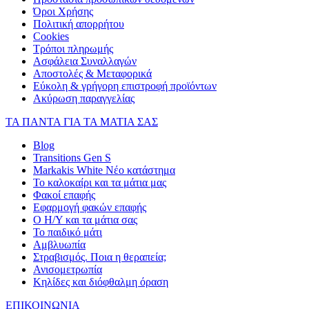
Όροι Χρήσης
Πολιτική απορρήτου
Cookies
Τρόποι πληρωμής
Ασφάλεια Συναλλαγών
Αποστολές & Μεταφορικά
Εύκολη & γρήγορη επιστροφή προϊόντων
Ακύρωση παραγγελίας
ΤΑ ΠΑΝΤΑ ΓΙΑ ΤΑ ΜΑΤΙΑ ΣΑΣ
Blog
Transitions Gen S
Markakis White Νέο κατάστημα
Το καλοκαίρι και τα μάτια μας
Φακοί επαφής
Εφαρμογή φακών επαφής
Ο Η/Υ και τα μάτια σας
Το παιδικό μάτι
Αμβλυωπία
Στραβισμός. Ποια η θεραπεία;
Ανισομετρωπία
Κηλίδες και διόφθαλμη όραση
ΕΠΙΚΟΙΝΩΝΙΑ