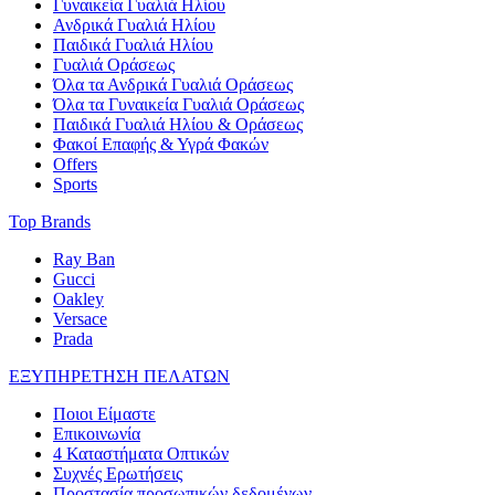
Γυναικεία Γυαλιά Ηλίου
Ανδρικά Γυαλιά Ηλίου
Παιδικά Γυαλιά Ηλίου
Γυαλιά Οράσεως
Όλα τα Ανδρικά Γυαλιά Οράσεως
Όλα τα Γυναικεία Γυαλιά Οράσεως
Παιδικά Γυαλιά Ηλίου & Οράσεως
Φακοί Επαφής & Υγρά Φακών
Offers
Sports
Top Brands
Ray Ban
Gucci
Oakley
Versace
Prada
ΕΞΥΠΗΡΕΤΗΣΗ ΠΕΛΑΤΩΝ
Ποιοι Είμαστε
Επικοινωνία
4 Καταστήματα Οπτικών
Συχνές Ερωτήσεις
Προστασία προσωπικών δεδομένων