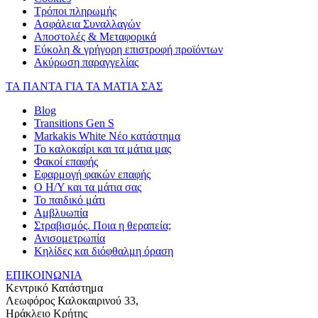
Τρόποι πληρωμής
Ασφάλεια Συναλλαγών
Αποστολές & Μεταφορικά
Εύκολη & γρήγορη επιστροφή προϊόντων
Ακύρωση παραγγελίας
ΤΑ ΠΑΝΤΑ ΓΙΑ ΤΑ ΜΑΤΙΑ ΣΑΣ
Blog
Transitions Gen S
Markakis White Νέο κατάστημα
Το καλοκαίρι και τα μάτια μας
Φακοί επαφής
Εφαρμογή φακών επαφής
Ο Η/Υ και τα μάτια σας
Το παιδικό μάτι
Αμβλυωπία
Στραβισμός. Ποια η θεραπεία;
Ανισομετρωπία
Κηλίδες και διόφθαλμη όραση
ΕΠΙΚΟΙΝΩΝΙΑ
Κεντρικό Κατάστημα
Λεωφόρος Καλοκαιρινού 33,
Ηράκλειο Κρήτης