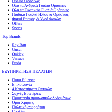
Γυαλιά Οράσεως
Όλα τα Ανδρικά Γυαλιά Οράσεως
Όλα τα Γυναικεία Γυαλιά Οράσεως
Παιδικά Γυαλιά Ηλίου & Οράσεως
Φακοί Επαφής & Υγρά Φακών
Offers
Sports
Top Brands
Ray Ban
Gucci
Oakley
Versace
Prada
ΕΞΥΠΗΡΕΤΗΣΗ ΠΕΛΑΤΩΝ
Ποιοι Είμαστε
Επικοινωνία
4 Καταστήματα Οπτικών
Συχνές Ερωτήσεις
Προστασία προσωπικών δεδομένων
Όροι Χρήσης
Πολιτική απορρήτου
Cookies