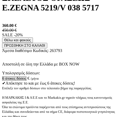
E.ZEGNA 5219/V 038 5717
360.00
€
450.00 €
SALE -20%
Θέλω και φακούς
ΠΡΟΣΘΗΚΗ ΣΤΟ ΚΑΛΑΘΙ
Άμεσα διαθέσιμο
Κωδικός:
263793
Αποστολή σε όλη την Ελλάδα με BOX NOW
Υπολογισμός δόσεων:
€
/μήνα
✔Απόκτησε το και με έως 6 άτοκες δόσεις!
Επέλεξε τον αριθμό δόσεων στο τελευταίο βήμα της παραγγελίας.
Η ΜΑΡΚΑΚΗΣ Ι & Α Ε.Ε και το Markakis.gr τηρούν πλήρως τους κανονισμούς
ασφαλείας της Ε.Ε.
Όλα τα επώνυμα προϊόντα παρέχονται από τους επίσημους αντιπροσώπους της
Ελλάδας και συνοδεύονται από τα σήμα CE, διάφορα πιστοποιητικά γνησιότητας
και την θήκη τους.