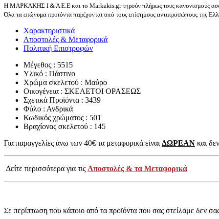
Η ΜΑΡΚΑΚΗΣ Ι & Α Ε.Ε και το Markakis.gr τηρούν πλήρως τους κανονισμούς ασφ
Όλα τα επώνυμα προϊόντα παρέχονται από τους επίσημους αντιπροσώπους της Ελλά
Χαρακτηριστικά
Αποστολές & Μεταφορικά
Πολιτική Επιστροφών
Μέγεθος : 5515
Υλικό : Πάστινο
Χρώμα σκελετού : Μαύρο
Οικογένεια : ΣΚΕΛΕΤΟΙ ΟΡΑΣΕΩΣ
Σχετικά Προϊόντα : 3439
Φύλο : Ανδρικά
Κωδικός χρώματος : 501
Βραχίονας σκελετού : 145
Για παραγγελίες άνω των 40€ τα μεταφορικά είναι
ΔΩΡΕΑΝ
και δεν
Δείτε περισσότερα για τις
Αποστολές & τα Μεταφορικά
Σε περίπτωση που κάποιο από τα προϊόντα που σας στείλαμε δεν σα