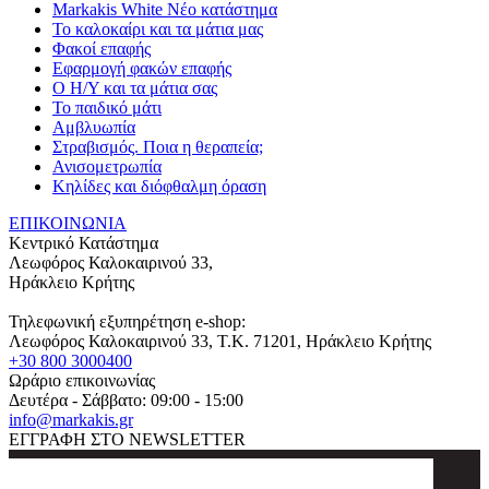
Markakis White Νέο κατάστημα
Το καλοκαίρι και τα μάτια μας
Φακοί επαφής
Εφαρμογή φακών επαφής
Ο Η/Υ και τα μάτια σας
Το παιδικό μάτι
Αμβλυωπία
Στραβισμός. Ποια η θεραπεία;
Ανισομετρωπία
Κηλίδες και διόφθαλμη όραση
ΕΠΙΚΟΙΝΩΝΙΑ
Κεντρικό Κατάστημα
Λεωφόρος Καλοκαιρινού 33,
Ηράκλειο Κρήτης
Τηλεφωνική εξυπηρέτηση e-shop:
Λεωφόρος Καλοκαιρινού 33
, T.K.
71201
,
Ηράκλειο Κρήτης
+30 800 3000400
Ωράριο επικοινωνίας
Δευτέρα - Σάββατο: 09:00 - 15:00
info@markakis.gr
ΕΓΓΡΑΦΗ ΣΤΟ NEWSLETTER