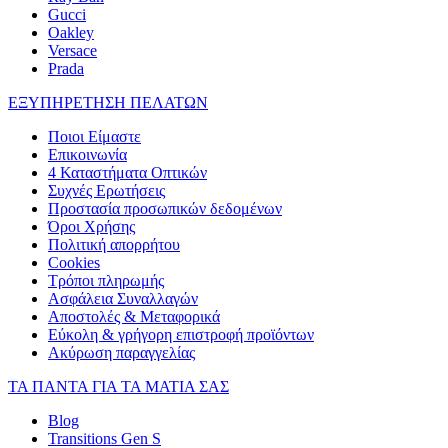
Gucci
Oakley
Versace
Prada
ΕΞΥΠΗΡΕΤΗΣΗ ΠΕΛΑΤΩΝ
Ποιοι Είμαστε
Επικοινωνία
4 Καταστήματα Οπτικών
Συχνές Ερωτήσεις
Προστασία προσωπικών δεδομένων
Όροι Χρήσης
Πολιτική απορρήτου
Cookies
Τρόποι πληρωμής
Ασφάλεια Συναλλαγών
Αποστολές & Μεταφορικά
Εύκολη & γρήγορη επιστροφή προϊόντων
Ακύρωση παραγγελίας
ΤΑ ΠΑΝΤΑ ΓΙΑ ΤΑ ΜΑΤΙΑ ΣΑΣ
Blog
Transitions Gen S