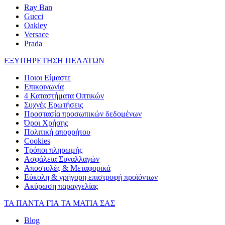
Ray Ban
Gucci
Oakley
Versace
Prada
ΕΞΥΠΗΡΕΤΗΣΗ ΠΕΛΑΤΩΝ
Ποιοι Είμαστε
Επικοινωνία
4 Καταστήματα Οπτικών
Συχνές Ερωτήσεις
Προστασία προσωπικών δεδομένων
Όροι Χρήσης
Πολιτική απορρήτου
Cookies
Τρόποι πληρωμής
Ασφάλεια Συναλλαγών
Αποστολές & Μεταφορικά
Εύκολη & γρήγορη επιστροφή προϊόντων
Ακύρωση παραγγελίας
ΤΑ ΠΑΝΤΑ ΓΙΑ ΤΑ ΜΑΤΙΑ ΣΑΣ
Blog