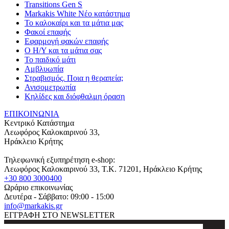
Transitions Gen S
Markakis White Νέο κατάστημα
Το καλοκαίρι και τα μάτια μας
Φακοί επαφής
Εφαρμογή φακών επαφής
Ο Η/Υ και τα μάτια σας
Το παιδικό μάτι
Αμβλυωπία
Στραβισμός. Ποια η θεραπεία;
Ανισομετρωπία
Κηλίδες και διόφθαλμη όραση
ΕΠΙΚΟΙΝΩΝΙΑ
Κεντρικό Κατάστημα
Λεωφόρος Καλοκαιρινού 33,
Ηράκλειο Κρήτης
Τηλεφωνική εξυπηρέτηση e-shop:
Λεωφόρος Καλοκαιρινού 33
, T.K.
71201
,
Ηράκλειο Κρήτης
+30 800 3000400
Ωράριο επικοινωνίας
Δευτέρα - Σάββατο: 09:00 - 15:00
info@markakis.gr
ΕΓΓΡΑΦΗ ΣΤΟ NEWSLETTER