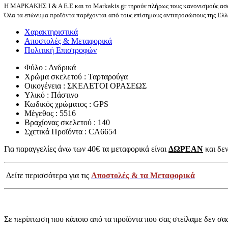
Η ΜΑΡΚΑΚΗΣ Ι & Α Ε.Ε και το Markakis.gr τηρούν πλήρως τους κανονισμούς ασφ
Όλα τα επώνυμα προϊόντα παρέχονται από τους επίσημους αντιπροσώπους της Ελλά
Χαρακτηριστικά
Αποστολές & Μεταφορικά
Πολιτική Επιστροφών
Φύλο : Ανδρικά
Χρώμα σκελετού : Ταρταρούγα
Οικογένεια : ΣΚΕΛΕΤΟΙ ΟΡΑΣΕΩΣ
Υλικό : Πάστινο
Κωδικός χρώματος : GPS
Μέγεθος : 5516
Βραχίονας σκελετού : 140
Σχετικά Προϊόντα : CA6654
Για παραγγελίες άνω των 40€ τα μεταφορικά είναι
ΔΩΡΕΑΝ
και δεν
Δείτε περισσότερα για τις
Αποστολές & τα Μεταφορικά
Σε περίπτωση που κάποιο από τα προϊόντα που σας στείλαμε δεν σα