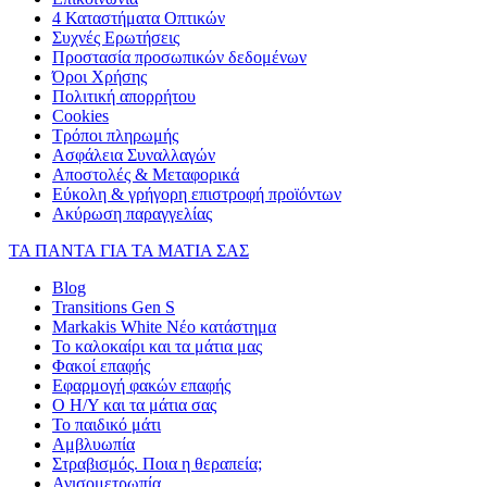
4 Καταστήματα Οπτικών
Συχνές Ερωτήσεις
Προστασία προσωπικών δεδομένων
Όροι Χρήσης
Πολιτική απορρήτου
Cookies
Τρόποι πληρωμής
Ασφάλεια Συναλλαγών
Αποστολές & Μεταφορικά
Εύκολη & γρήγορη επιστροφή προϊόντων
Ακύρωση παραγγελίας
ΤΑ ΠΑΝΤΑ ΓΙΑ ΤΑ ΜΑΤΙΑ ΣΑΣ
Blog
Transitions Gen S
Markakis White Νέο κατάστημα
Το καλοκαίρι και τα μάτια μας
Φακοί επαφής
Εφαρμογή φακών επαφής
Ο Η/Υ και τα μάτια σας
Το παιδικό μάτι
Αμβλυωπία
Στραβισμός. Ποια η θεραπεία;
Ανισομετρωπία