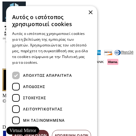
×
Αυτός ο ιστότοπος
χρησιμοποιεί cookies
Αυτός ο ιστότοπος χρησιμοποιεί cookies
για τη βελτίωση της εμπειρίας των
χρηστών. Χρησιμοποιώντας τον ιστότοπό
μας, παρέχετε τη συγκατάθεσή σας για όλα
τα cookies σύμφωνα με την Πολιτική μας
για τα cookies.
Διαβάστε περισσότερα
ΑΠΟΛΎΤΩΣ ΑΠΑΡΑΊΤΗΤΑ
ΑΠΌΔΟΣΗΣ
Μαρκάκης Οπτικά
ΣΤΌΧΕΥΣΗΣ
© 2026
ΛΕΙΤΟΥΡΓΙΚΌΤΗΤΑΣ
Επικοινωνία
E-Volution Awards
ΜΗ ΤΑΞΙΝΟΜΗΜΈΝΑ
Designed & developed by
NETMECHANICS
Virtual Mirror
ΑΠΟΔΟΧΉ ΌΛΩΝ
ΑΠΌΡΡΙΨΗ ΌΛΩΝ