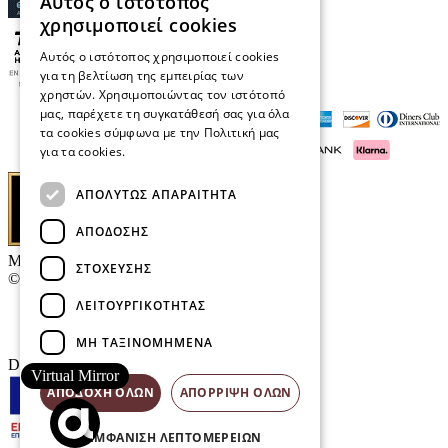
Αυτός ο ιστότοπος
χρησιμοποιεί cookies
Αυτός ο ιστότοπος χρησιμοποιεί cookies
για τη βελτίωση της εμπειρίας των
χρηστών. Χρησιμοποιώντας τον ιστότοπό
μας, παρέχετε τη συγκατάθεσή σας για όλα
τα cookies σύμφωνα με την Πολιτική μας
για τα cookies.
Διαβάστε περισσότερα
ΑΠΟΛΎΤΩΣ ΑΠΑΡΑΊΤΗΤΑ
ΑΠΌΔΟΣΗΣ
Μαρκάκης Οπτικά
ΣΤΌΧΕΥΣΗΣ
© 2026
ΛΕΙΤΟΥΡΓΙΚΌΤΗΤΑΣ
Επικοινωνία
E-Volution Awards
ΜΗ ΤΑΞΙΝΟΜΗΜΈΝΑ
Designed & developed by
NETMECHANICS
Virtual Mirror
ΑΠΟΔΟΧΉ ΌΛΩΝ
ΑΠΌΡΡΙΨΗ ΌΛΩΝ
ΕΜΦΆΝΙΣΗ ΛΕΠΤΟΜΕΡΕΙΏΝ