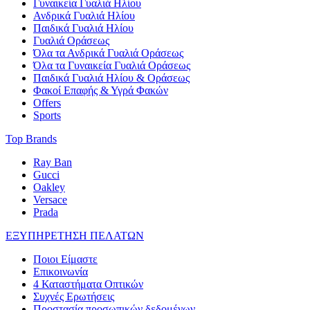
Γυναικεία Γυαλιά Ηλίου
Ανδρικά Γυαλιά Ηλίου
Παιδικά Γυαλιά Ηλίου
Γυαλιά Οράσεως
Όλα τα Ανδρικά Γυαλιά Οράσεως
Όλα τα Γυναικεία Γυαλιά Οράσεως
Παιδικά Γυαλιά Ηλίου & Οράσεως
Φακοί Επαφής & Υγρά Φακών
Offers
Sports
Top Brands
Ray Ban
Gucci
Oakley
Versace
Prada
ΕΞΥΠΗΡΕΤΗΣΗ ΠΕΛΑΤΩΝ
Ποιοι Είμαστε
Επικοινωνία
4 Καταστήματα Οπτικών
Συχνές Ερωτήσεις
Προστασία προσωπικών δεδομένων