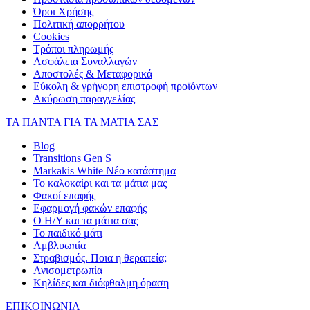
Όροι Χρήσης
Πολιτική απορρήτου
Cookies
Τρόποι πληρωμής
Ασφάλεια Συναλλαγών
Αποστολές & Μεταφορικά
Εύκολη & γρήγορη επιστροφή προϊόντων
Ακύρωση παραγγελίας
ΤΑ ΠΑΝΤΑ ΓΙΑ ΤΑ ΜΑΤΙΑ ΣΑΣ
Blog
Transitions Gen S
Markakis White Νέο κατάστημα
Το καλοκαίρι και τα μάτια μας
Φακοί επαφής
Εφαρμογή φακών επαφής
Ο Η/Υ και τα μάτια σας
Το παιδικό μάτι
Αμβλυωπία
Στραβισμός. Ποια η θεραπεία;
Ανισομετρωπία
Κηλίδες και διόφθαλμη όραση
ΕΠΙΚΟΙΝΩΝΙΑ