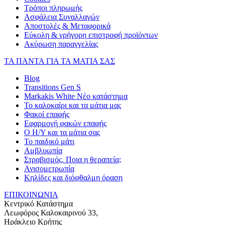
Τρόποι πληρωμής
Ασφάλεια Συναλλαγών
Αποστολές & Μεταφορικά
Εύκολη & γρήγορη επιστροφή προϊόντων
Ακύρωση παραγγελίας
ΤΑ ΠΑΝΤΑ ΓΙΑ ΤΑ ΜΑΤΙΑ ΣΑΣ
Blog
Transitions Gen S
Markakis White Νέο κατάστημα
Το καλοκαίρι και τα μάτια μας
Φακοί επαφής
Εφαρμογή φακών επαφής
Ο Η/Υ και τα μάτια σας
Το παιδικό μάτι
Αμβλυωπία
Στραβισμός. Ποια η θεραπεία;
Ανισομετρωπία
Κηλίδες και διόφθαλμη όραση
ΕΠΙΚΟΙΝΩΝΙΑ
Κεντρικό Κατάστημα
Λεωφόρος Καλοκαιρινού 33,
Ηράκλειο Κρήτης