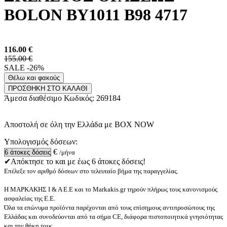
BOLON BY1011 B98 4717
116.00
€
155.00 €
SALE -26%
Θέλω και φακούς
ΠΡΟΣΘΗΚΗ ΣΤΟ ΚΑΛΑΘΙ
Άμεσα διαθέσιμο
Κωδικός:
269184
Αποστολή σε όλη την Ελλάδα με BOX NOW
Υπολογισμός δόσεων:
€
/μήνα
✔Απόκτησε το και με έως 6 άτοκες δόσεις!
Επέλεξε τον αριθμό δόσεων στο τελευταίο βήμα της παραγγελίας.
Η ΜΑΡΚΑΚΗΣ Ι & Α Ε.Ε και το Markakis.gr τηρούν πλήρως τους κανονισμούς
ασφαλείας της Ε.Ε.
Όλα τα επώνυμα προϊόντα παρέχονται από τους επίσημους αντιπροσώπους της
Ελλάδας και συνοδεύονται από τα σήμα CE, διάφορα πιστοποιητικά γνησιότητας
και την θήκη τους.