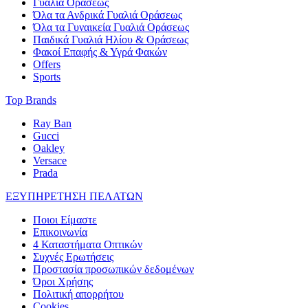
Γυαλιά Οράσεως
Όλα τα Ανδρικά Γυαλιά Οράσεως
Όλα τα Γυναικεία Γυαλιά Οράσεως
Παιδικά Γυαλιά Ηλίου & Οράσεως
Φακοί Επαφής & Υγρά Φακών
Offers
Sports
Top Brands
Ray Ban
Gucci
Oakley
Versace
Prada
ΕΞΥΠΗΡΕΤΗΣΗ ΠΕΛΑΤΩΝ
Ποιοι Είμαστε
Επικοινωνία
4 Καταστήματα Οπτικών
Συχνές Ερωτήσεις
Προστασία προσωπικών δεδομένων
Όροι Χρήσης
Πολιτική απορρήτου
Cookies