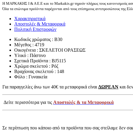
Η ΜΑΡΚΑΚΗΣ Ι & Α Ε.Ε και το Markakis.gr τηρούν πλήρως τους κανονισμούς ασφ
Όλα τα επώνυμα προϊόντα παρέχονται από τους επίσημους αντιπροσώπους της Ελλά
Χαρακτηριστικά
Αποστολές & Μεταφορικά
Πολιτική Επιστροφών
Κωδικός χρώματος : B30
Μέγεθος : 4719
Οικογένεια : ΣΚΕΛΕΤΟΙ ΟΡΑΣΕΩΣ
Υλικό : Πάστινο
Σχετικά Προϊόντα : BJ5115
Χρώμα σκελετού : Ρόζ
Βραχίονας σκελετού : 148
Φύλο : Γυναικεία
Για παραγγελίες άνω των 40€ τα μεταφορικά είναι
ΔΩΡΕΑΝ
και δεν
Δείτε περισσότερα για τις
Αποστολές & τα Μεταφορικά
Σε περίπτωση που κάποιο από τα προϊόντα που σας στείλαμε δεν σα