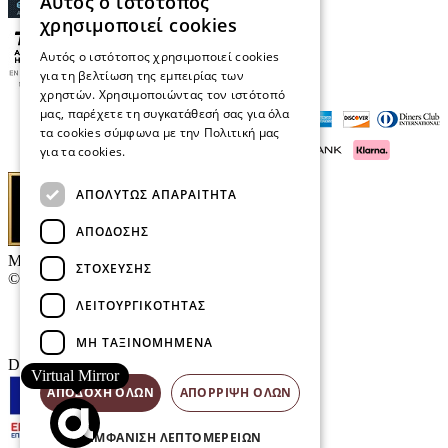
Αυτός ο ιστότοπος
χρησιμοποιεί cookies
Αυτός ο ιστότοπος χρησιμοποιεί cookies
για τη βελτίωση της εμπειρίας των
χρηστών. Χρησιμοποιώντας τον ιστότοπό
μας, παρέχετε τη συγκατάθεσή σας για όλα
τα cookies σύμφωνα με την Πολιτική μας
για τα cookies.
Διαβάστε περισσότερα
ΑΠΟΛΎΤΩΣ ΑΠΑΡΑΊΤΗΤΑ
ΑΠΌΔΟΣΗΣ
Μαρκάκης Οπτικά
ΣΤΌΧΕΥΣΗΣ
© 2026
ΛΕΙΤΟΥΡΓΙΚΌΤΗΤΑΣ
Επικοινωνία
E-Volution Awards
ΜΗ ΤΑΞΙΝΟΜΗΜΈΝΑ
Designed & developed by
NETMECHANICS
Virtual Mirror
ΑΠΟΔΟΧΉ ΌΛΩΝ
ΑΠΌΡΡΙΨΗ ΌΛΩΝ
ΕΜΦΆΝΙΣΗ ΛΕΠΤΟΜΕΡΕΙΏΝ