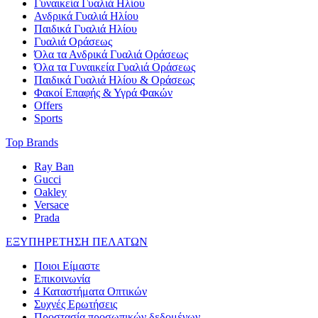
Γυναικεία Γυαλιά Ηλίου
Ανδρικά Γυαλιά Ηλίου
Παιδικά Γυαλιά Ηλίου
Γυαλιά Οράσεως
Όλα τα Ανδρικά Γυαλιά Οράσεως
Όλα τα Γυναικεία Γυαλιά Οράσεως
Παιδικά Γυαλιά Ηλίου & Οράσεως
Φακοί Επαφής & Υγρά Φακών
Offers
Sports
Top Brands
Ray Ban
Gucci
Oakley
Versace
Prada
ΕΞΥΠΗΡΕΤΗΣΗ ΠΕΛΑΤΩΝ
Ποιοι Είμαστε
Επικοινωνία
4 Καταστήματα Οπτικών
Συχνές Ερωτήσεις
Προστασία προσωπικών δεδομένων