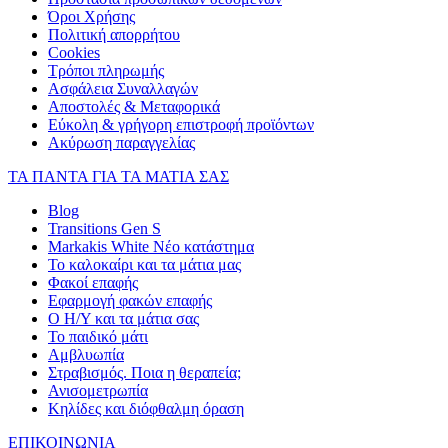
Όροι Χρήσης
Πολιτική απορρήτου
Cookies
Τρόποι πληρωμής
Ασφάλεια Συναλλαγών
Αποστολές & Μεταφορικά
Εύκολη & γρήγορη επιστροφή προϊόντων
Ακύρωση παραγγελίας
ΤΑ ΠΑΝΤΑ ΓΙΑ ΤΑ ΜΑΤΙΑ ΣΑΣ
Blog
Transitions Gen S
Markakis White Νέο κατάστημα
Το καλοκαίρι και τα μάτια μας
Φακοί επαφής
Εφαρμογή φακών επαφής
Ο Η/Υ και τα μάτια σας
Το παιδικό μάτι
Αμβλυωπία
Στραβισμός. Ποια η θεραπεία;
Ανισομετρωπία
Κηλίδες και διόφθαλμη όραση
ΕΠΙΚΟΙΝΩΝΙΑ