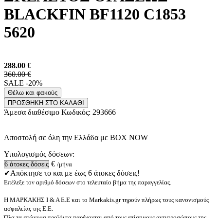
BLACKFIN BF1120 C1853
5620
288.00
€
360.00 €
SALE -20%
Θέλω και φακούς
ΠΡΟΣΘΗΚΗ ΣΤΟ ΚΑΛΑΘΙ
Άμεσα διαθέσιμο
Κωδικός:
293666
Αποστολή σε όλη την Ελλάδα με BOX NOW
Υπολογισμός δόσεων:
€
/μήνα
✔Απόκτησε το και με έως 6 άτοκες δόσεις!
Επέλεξε τον αριθμό δόσεων στο τελευταίο βήμα της παραγγελίας.
Η ΜΑΡΚΑΚΗΣ Ι & Α Ε.Ε και το Markakis.gr τηρούν πλήρως τους κανονισμούς
ασφαλείας της Ε.Ε.
Όλα τα επώνυμα προϊόντα παρέχονται από τους επίσημους αντιπροσώπους της