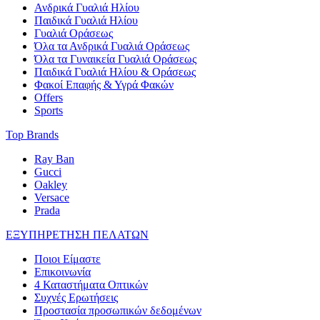
Ανδρικά Γυαλιά Ηλίου
Παιδικά Γυαλιά Ηλίου
Γυαλιά Οράσεως
Όλα τα Ανδρικά Γυαλιά Οράσεως
Όλα τα Γυναικεία Γυαλιά Οράσεως
Παιδικά Γυαλιά Ηλίου & Οράσεως
Φακοί Επαφής & Υγρά Φακών
Offers
Sports
Top Brands
Ray Ban
Gucci
Oakley
Versace
Prada
ΕΞΥΠΗΡΕΤΗΣΗ ΠΕΛΑΤΩΝ
Ποιοι Είμαστε
Επικοινωνία
4 Καταστήματα Οπτικών
Συχνές Ερωτήσεις
Προστασία προσωπικών δεδομένων