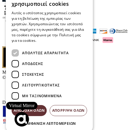
χρησιμοποιεί cookies
Αυτός ο ιστότοπος χρησιμοποιεί cookies
για τη βελτίωση της εμπειρίας των
χρηστών. Χρησιμοποιώντας τον ιστότοπό
μας, παρέχετε τη συγκατάθεσή σας για όλα
τα cookies σύμφωνα με την Πολιτική μας
για τα cookies.
Διαβάστε περισσότερα
ΑΠΟΛΎΤΩΣ ΑΠΑΡΑΊΤΗΤΑ
ΑΠΌΔΟΣΗΣ
Μαρκάκης Οπτικά
ΣΤΌΧΕΥΣΗΣ
© 2026
ΛΕΙΤΟΥΡΓΙΚΌΤΗΤΑΣ
Επικοινωνία
E-Volution Awards
ΜΗ ΤΑΞΙΝΟΜΗΜΈΝΑ
Designed & developed by
NETMECHANICS
Virtual Mirror
ΑΠΟΔΟΧΉ ΌΛΩΝ
ΑΠΌΡΡΙΨΗ ΌΛΩΝ
ΕΜΦΆΝΙΣΗ ΛΕΠΤΟΜΕΡΕΙΏΝ