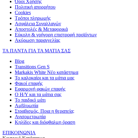
Όροι Χρήσης
Πολιτική απορρήτου
Cookies
Τρόποι πληρωμής
Ασφάλεια Συναλλαγών
Αποστολές & Μεταφορικά
Εύκολη & γρήγορη επιστροφή προϊόντων
Ακύρωση παραγγελίας
ΤΑ ΠΑΝΤΑ ΓΙΑ ΤΑ ΜΑΤΙΑ ΣΑΣ
Blog
Transitions Gen S
Markakis White Νέο κατάστημα
Το καλοκαίρι και τα μάτια μας
Φακοί επαφής
Εφαρμογή φακών επαφής
Ο Η/Υ και τα μάτια σας
Το παιδικό μάτι
Αμβλυωπία
Στραβισμός. Ποια η θεραπεία;
Ανισομετρωπία
Κηλίδες και διόφθαλμη όραση
ΕΠΙΚΟΙΝΩΝΙΑ