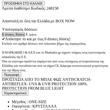
ΠΡΟΣΘΗΚΗ ΣΤΟ ΚΑΛΑΘΙ
Άμεσα διαθέσιμο
Κωδικός:
248158
Αποστολή σε όλη την Ελλάδα με BOX NOW
Υπολογισμός δόσεων:
€
/μήνα
✔Απόκτησε το και με έως 6 άτοκες δόσεις!
Επέλεξε τον αριθμό δόσεων στο τελευταίο βήμα της παραγγελίας.
Η ΜΑΡΚΑΚΗΣ Ι & Α Ε.Ε και το Markakis.gr τηρούν πλήρως τους κανονισμούς
ασφαλείας της Ε.Ε.
Όλα τα επώνυμα προϊόντα παρέχονται από τους επίσημους αντιπροσώπους της
Ελλάδας και συνοδεύονται από τα σήμα CE, διάφορα πιστοποιητικά γνησιότητας
και την θήκη τους.
Περιγραφή
ΠΡΟΣΤΑΣΙΑ ΑΠΟ ΤΟ ΜΠΛΕ ΦΩΣ ANTISCRATCH-
ANTIREFLEX- UVA & UVB PROTECTION 100%.
PROTECTION FROM BLUE LIGHT
Χαρακτηριστικά
Μέγεθος : ONE-SIZE
Οικογένεια : ΚΡΥΣΤΑΛΛΑ