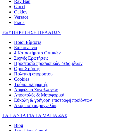
Ray Ban
Gucci
Oakley
Versace
Prada
ΕΞΥΠΗΡΕΤΗΣΗ ΠΕΛΑΤΩΝ
Ποιοι Είμαστε
Επικοινωνία
4 Καταστήματα Οπτικών
Συχνές Ερωτήσεις
Προστασία προσωπικών δεδομένων
Όροι Χρήσης
Πολιτική απορρήτου
Cookies
Τρόποι πληρωμής
Ασφάλεια Συναλλαγών
Αποστολές & Μεταφορικά
Εύκολη & γρήγορη επιστροφή προϊόντων
Ακύρωση παραγγελίας
ΤΑ ΠΑΝΤΑ ΓΙΑ ΤΑ ΜΑΤΙΑ ΣΑΣ
Blog
Transitions Gen S