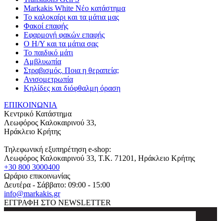
Markakis White Νέο κατάστημα
Το καλοκαίρι και τα μάτια μας
Φακοί επαφής
Εφαρμογή φακών επαφής
Ο Η/Υ και τα μάτια σας
Το παιδικό μάτι
Αμβλυωπία
Στραβισμός. Ποια η θεραπεία;
Ανισομετρωπία
Κηλίδες και διόφθαλμη όραση
ΕΠΙΚΟΙΝΩΝΙΑ
Κεντρικό Κατάστημα
Λεωφόρος Καλοκαιρινού 33,
Ηράκλειο Κρήτης
Τηλεφωνική εξυπηρέτηση e-shop:
Λεωφόρος Καλοκαιρινού 33
, T.K.
71201
,
Ηράκλειο Κρήτης
+30 800 3000400
Ωράριο επικοινωνίας
Δευτέρα - Σάββατο: 09:00 - 15:00
info@markakis.gr
ΕΓΓΡΑΦΗ ΣΤΟ NEWSLETTER