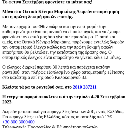
Το φετινό Σεπτέμβρη φροντίστε τα μάτια σας!
Μόνο στα Οπτικά Κέντρα Μαρκάκης Δωρεάν οπτομέτρηση
και η πρώτη δοκιμή φακών επαφής.
Με τον ερχομό του Φθινοπώρου και την επιστροφή στην
καθημερινότητα είναι σημαντικό να είμαστε υγιείς και να έχουμε
φροντίσει τον εαυτό μας όσο γίνεται περισσότερο. Γι αυτό και
εμείς, στα Οπτικά Κέντρα Μαρκάκης, παρέχουμε εντελώς δωρεάν
τον οπτομετρικό έλεγχο καθώς και την πρώτη δοκιμή φακών
επαφής που θα βελτιώσει την κατάσταση της όρασης σας. Ο
οπτομετρικός έλεγχος είναι απαραίτητο να γίνεται κάθε 12 μήνες.
Ο έλεγχος διαρκεί περίπου 30 λεπτά και παρέχεται κατόπιν
ραντεβού, στον πλήρως εξοπλισμένο χώρο οπτομετρικής εξέτασης
στο κατάστημα επί της οδού Καλοκαιρινού 33.
Κλείστε τώρα το ραντεβού σας, στο
2810 287211
Η ενέργεια αφορά αποκλειστικά την περίοδο 4-20 Σεπτεμβρίου
2023.
Δωρεάν μεταφορικά για παραγγελίες άνω των 40€, εντός Ελλάδας.
Για παραγγελίες εκτός Ελλάδας, κόστος αποστολής από 13€
+30 800 3000400
Τηλεφωνικές Παραγγελίες & Εξυπηρέτηση πελατών