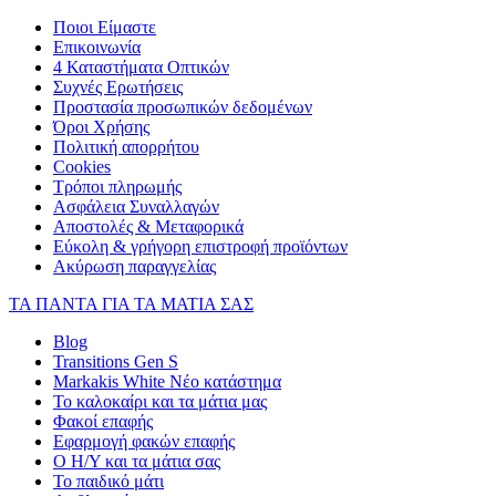
Ποιοι Είμαστε
Επικοινωνία
4 Καταστήματα Οπτικών
Συχνές Ερωτήσεις
Προστασία προσωπικών δεδομένων
Όροι Χρήσης
Πολιτική απορρήτου
Cookies
Τρόποι πληρωμής
Ασφάλεια Συναλλαγών
Αποστολές & Μεταφορικά
Εύκολη & γρήγορη επιστροφή προϊόντων
Ακύρωση παραγγελίας
ΤΑ ΠΑΝΤΑ ΓΙΑ ΤΑ ΜΑΤΙΑ ΣΑΣ
Blog
Transitions Gen S
Markakis White Νέο κατάστημα
Το καλοκαίρι και τα μάτια μας
Φακοί επαφής
Εφαρμογή φακών επαφής
Ο Η/Υ και τα μάτια σας
Το παιδικό μάτι