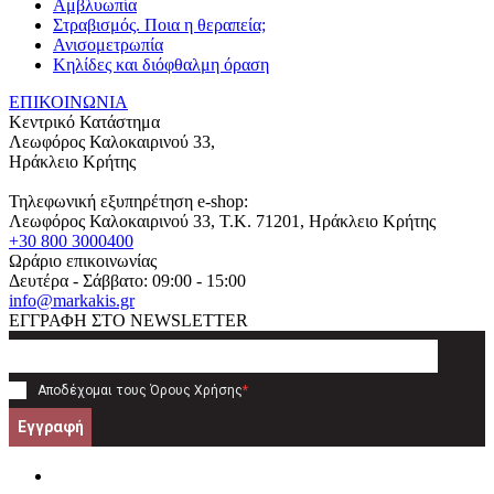
Αμβλυωπία
Στραβισμός. Ποια η θεραπεία;
Ανισομετρωπία
Κηλίδες και διόφθαλμη όραση
ΕΠΙΚΟΙΝΩΝΙΑ
Κεντρικό Κατάστημα
Λεωφόρος Καλοκαιρινού 33,
Ηράκλειο Κρήτης
Τηλεφωνική εξυπηρέτηση e-shop:
Λεωφόρος Καλοκαιρινού 33
, T.K.
71201
,
Ηράκλειο Κρήτης
+30 800 3000400
Ωράριο επικοινωνίας
Δευτέρα - Σάββατο: 09:00 - 15:00
info@markakis.gr
ΕΓΓΡΑΦΗ ΣΤΟ NEWSLETTER
Αποδέχομαι τους
Όρους Χρήσης
*
Εγγραφή