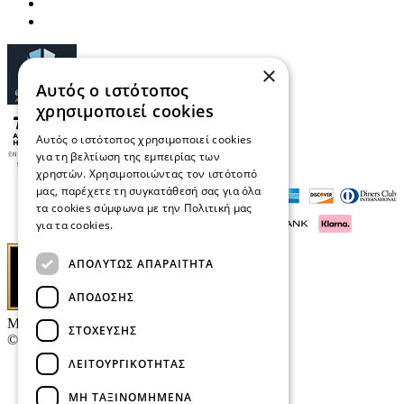
×
Αυτός ο ιστότοπος
χρησιμοποιεί cookies
Αυτός ο ιστότοπος χρησιμοποιεί cookies
για τη βελτίωση της εμπειρίας των
χρηστών. Χρησιμοποιώντας τον ιστότοπό
μας, παρέχετε τη συγκατάθεσή σας για όλα
τα cookies σύμφωνα με την Πολιτική μας
για τα cookies.
Διαβάστε περισσότερα
ΑΠΟΛΎΤΩΣ ΑΠΑΡΑΊΤΗΤΑ
ΑΠΌΔΟΣΗΣ
Μαρκάκης Οπτικά
ΣΤΌΧΕΥΣΗΣ
© 2026
ΛΕΙΤΟΥΡΓΙΚΌΤΗΤΑΣ
Επικοινωνία
E-Volution Awards
ΜΗ ΤΑΞΙΝΟΜΗΜΈΝΑ