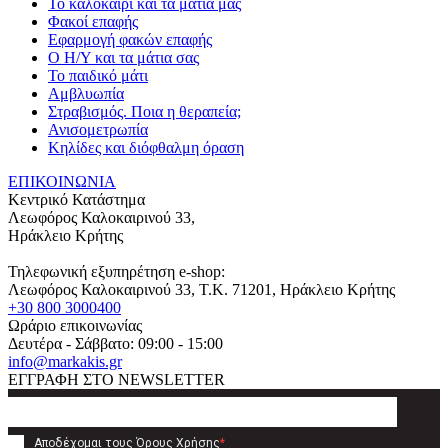
Το καλοκαίρι και τα μάτια μας
Φακοί επαφής
Εφαρμογή φακών επαφής
Ο Η/Υ και τα μάτια σας
Το παιδικό μάτι
Αμβλυωπία
Στραβισμός. Ποια η θεραπεία;
Ανισομετρωπία
Κηλίδες και διόφθαλμη όραση
ΕΠΙΚΟΙΝΩΝΙΑ
Κεντρικό Κατάστημα
Λεωφόρος Καλοκαιρινού 33,
Ηράκλειο Κρήτης
Τηλεφωνική εξυπηρέτηση e-shop:
Λεωφόρος Καλοκαιρινού 33
, T.K.
71201
,
Ηράκλειο Κρήτης
+30 800 3000400
Ωράριο επικοινωνίας
Δευτέρα - Σάββατο: 09:00 - 15:00
info@markakis.gr
ΕΓΓΡΑΦΗ ΣΤΟ NEWSLETTER
Αποδέχομαι τους
Όρους Χρήσης
*