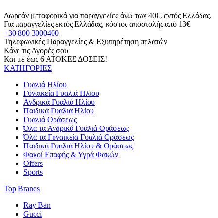
Δωρεάν μεταφορικά για παραγγελίες άνω των 40€, εντός Ελλάδας.
Για παραγγελίες εκτός Ελλάδας, κόστος αποστολής από 13€
+30 800 3000400
Τηλεφωνικές Παραγγελίες & Εξυπηρέτηση πελατών
Κάνε τις Αγορές σου
Και με έως 6 ΑΤΟΚΕΣ ΔΟΣΕΙΣ!
ΚΑΤΗΓΟΡΙΕΣ
Γυαλιά Ηλίου
Γυναικεία Γυαλιά Ηλίου
Ανδρικά Γυαλιά Ηλίου
Παιδικά Γυαλιά Ηλίου
Γυαλιά Οράσεως
Όλα τα Ανδρικά Γυαλιά Οράσεως
Όλα τα Γυναικεία Γυαλιά Οράσεως
Παιδικά Γυαλιά Ηλίου & Οράσεως
Φακοί Επαφής & Υγρά Φακών
Offers
Sports
Top Brands
Ray Ban
Gucci