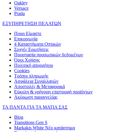
Oakley
Versace
Prada
ΕΞΥΠΗΡΕΤΗΣΗ ΠΕΛΑΤΩΝ
Ποιοι Είμαστε
Επικοινωνία
4 Καταστήματα Οπτικών
Συχνές Ερωτήσεις
Προστασία προσωπικών δεδομένων
Όροι Χρήσης
Πολιτική απορρήτου
Cookies
Τρόποι πληρωμής
Ασφάλεια Συναλλαγών
Αποστολές & Μεταφορικά
Εύκολη & γρήγορη επιστροφή προϊόντων
Ακύρωση παραγγελίας
ΤΑ ΠΑΝΤΑ ΓΙΑ ΤΑ ΜΑΤΙΑ ΣΑΣ
Blog
Transitions Gen S
Markakis White Νέο κατάστημα