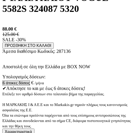
5582S 324087 5320
88.00
€
125.00 €
SALE -30%
ΠΡΟΣΘΗΚΗ ΣΤΟ ΚΑΛΑΘΙ
Άμεσα διαθέσιμο
Κωδικός:
287136
Αποστολή σε όλη την Ελλάδα με BOX NOW
Υπολογισμός δόσεων:
€
/μήνα
✔Απόκτησε το και με έως 6 άτοκες δόσεις!
Επέλεξε τον αριθμό δόσεων στο τελευταίο βήμα της παραγγελίας.
Η ΜΑΡΚΑΚΗΣ Ι & Α Ε.Ε και το Markakis.gr τηρούν πλήρως τους κανονισμούς
ασφαλείας της Ε.Ε.
Όλα τα επώνυμα προϊόντα παρέχονται από τους επίσημους αντιπροσώπους της
Ελλάδας και συνοδεύονται από τα σήμα CE, διάφορα πιστοποιητικά γνησιότητας
και την θήκη τους.
Χαρακτηριστικά