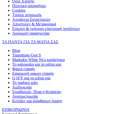
Όροι Χρήσης
Πολιτική απορρήτου
Cookies
Τρόποι πληρωμής
Ασφάλεια Συναλλαγών
Αποστολές & Μεταφορικά
Εύκολη & γρήγορη επιστροφή προϊόντων
Ακύρωση παραγγελίας
ΤΑ ΠΑΝΤΑ ΓΙΑ ΤΑ ΜΑΤΙΑ ΣΑΣ
Blog
Transitions Gen S
Markakis White Νέο κατάστημα
Το καλοκαίρι και τα μάτια μας
Φακοί επαφής
Εφαρμογή φακών επαφής
Ο Η/Υ και τα μάτια σας
Το παιδικό μάτι
Αμβλυωπία
Στραβισμός. Ποια η θεραπεία;
Ανισομετρωπία
Κηλίδες και διόφθαλμη όραση
ΕΠΙΚΟΙΝΩΝΙΑ