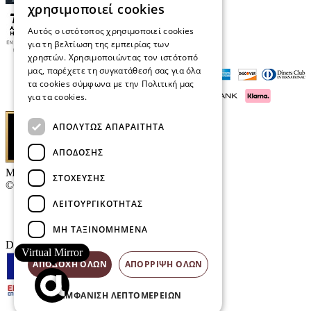
χρησιμοποιεί cookies
Αυτός ο ιστότοπος χρησιμοποιεί cookies
για τη βελτίωση της εμπειρίας των
χρηστών. Χρησιμοποιώντας τον ιστότοπό
μας, παρέχετε τη συγκατάθεσή σας για όλα
τα cookies σύμφωνα με την Πολιτική μας
για τα cookies.
Διαβάστε περισσότερα
ΑΠΟΛΎΤΩΣ ΑΠΑΡΑΊΤΗΤΑ
ΑΠΌΔΟΣΗΣ
Μαρκάκης Οπτικά
ΣΤΌΧΕΥΣΗΣ
© 2026
ΛΕΙΤΟΥΡΓΙΚΌΤΗΤΑΣ
Επικοινωνία
E-Volution Awards
ΜΗ ΤΑΞΙΝΟΜΗΜΈΝΑ
Designed & developed by
NETMECHANICS
Virtual Mirror
ΑΠΟΔΟΧΉ ΌΛΩΝ
ΑΠΌΡΡΙΨΗ ΌΛΩΝ
ΕΜΦΆΝΙΣΗ ΛΕΠΤΟΜΕΡΕΙΏΝ