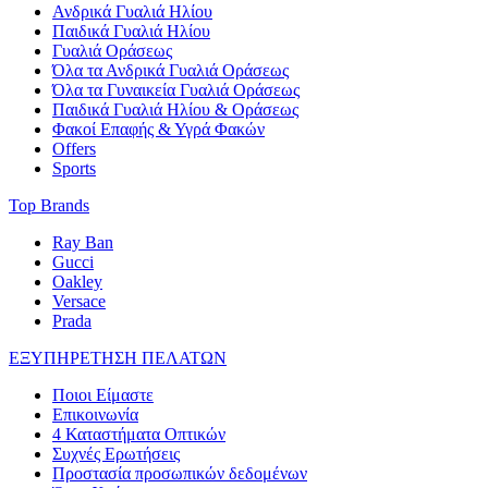
Ανδρικά Γυαλιά Ηλίου
Παιδικά Γυαλιά Ηλίου
Γυαλιά Οράσεως
Όλα τα Ανδρικά Γυαλιά Οράσεως
Όλα τα Γυναικεία Γυαλιά Οράσεως
Παιδικά Γυαλιά Ηλίου & Οράσεως
Φακοί Επαφής & Υγρά Φακών
Offers
Sports
Top Brands
Ray Ban
Gucci
Oakley
Versace
Prada
ΕΞΥΠΗΡΕΤΗΣΗ ΠΕΛΑΤΩΝ
Ποιοι Είμαστε
Επικοινωνία
4 Καταστήματα Οπτικών
Συχνές Ερωτήσεις
Προστασία προσωπικών δεδομένων