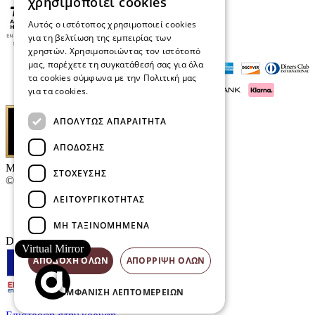
χρησιμοποιεί cookies
Αυτός ο ιστότοπος χρησιμοποιεί cookies
για τη βελτίωση της εμπειρίας των
χρηστών. Χρησιμοποιώντας τον ιστότοπό
μας, παρέχετε τη συγκατάθεσή σας για όλα
τα cookies σύμφωνα με την Πολιτική μας
για τα cookies.
Διαβάστε περισσότερα
ΑΠΟΛΎΤΩΣ ΑΠΑΡΑΊΤΗΤΑ
ΑΠΌΔΟΣΗΣ
Μαρκάκης Οπτικά
ΣΤΌΧΕΥΣΗΣ
© 2026
ΛΕΙΤΟΥΡΓΙΚΌΤΗΤΑΣ
Επικοινωνία
E-Volution Awards
ΜΗ ΤΑΞΙΝΟΜΗΜΈΝΑ
Designed & developed by
NETMECHANICS
Virtual Mirror
ΑΠΟΔΟΧΉ ΌΛΩΝ
ΑΠΌΡΡΙΨΗ ΌΛΩΝ
ΕΜΦΆΝΙΣΗ ΛΕΠΤΟΜΕΡΕΙΏΝ