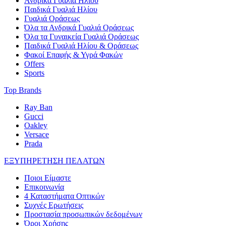
Ανδρικά Γυαλιά Ηλίου
Παιδικά Γυαλιά Ηλίου
Γυαλιά Οράσεως
Όλα τα Ανδρικά Γυαλιά Οράσεως
Όλα τα Γυναικεία Γυαλιά Οράσεως
Παιδικά Γυαλιά Ηλίου & Οράσεως
Φακοί Επαφής & Υγρά Φακών
Offers
Sports
Top Brands
Ray Ban
Gucci
Oakley
Versace
Prada
ΕΞΥΠΗΡΕΤΗΣΗ ΠΕΛΑΤΩΝ
Ποιοι Είμαστε
Επικοινωνία
4 Καταστήματα Οπτικών
Συχνές Ερωτήσεις
Προστασία προσωπικών δεδομένων
Όροι Χρήσης