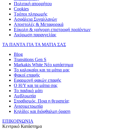
Πολιτική απορρήτου
Cookies
Τρόποι πληρωμής
Ασφάλεια Συναλλαγών
Αποστολές & Μεταφορικά
Εύκολη & γρήγορη επιστροφή προϊόντων
Ακύρωση παραγγελίας
ΤΑ ΠΑΝΤΑ ΓΙΑ ΤΑ ΜΑΤΙΑ ΣΑΣ
Blog
Transitions Gen S
Markakis White Νέο κατάστημα
Το καλοκαίρι και τα μάτια μας
Φακοί επαφής
Εφαρμογή φακών επαφής
Ο Η/Υ και τα μάτια σας
Το παιδικό μάτι
Αμβλυωπία
Στραβισμός. Ποια η θεραπεία;
Ανισομετρωπία
Κηλίδες και διόφθαλμη όραση
ΕΠΙΚΟΙΝΩΝΙΑ
Κεντρικό Κατάστημα