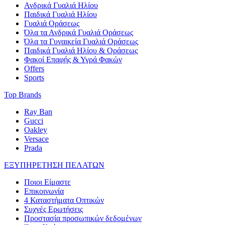
Ανδρικά Γυαλιά Ηλίου
Παιδικά Γυαλιά Ηλίου
Γυαλιά Οράσεως
Όλα τα Ανδρικά Γυαλιά Οράσεως
Όλα τα Γυναικεία Γυαλιά Οράσεως
Παιδικά Γυαλιά Ηλίου & Οράσεως
Φακοί Επαφής & Υγρά Φακών
Offers
Sports
Top Brands
Ray Ban
Gucci
Oakley
Versace
Prada
ΕΞΥΠΗΡΕΤΗΣΗ ΠΕΛΑΤΩΝ
Ποιοι Είμαστε
Επικοινωνία
4 Καταστήματα Οπτικών
Συχνές Ερωτήσεις
Προστασία προσωπικών δεδομένων