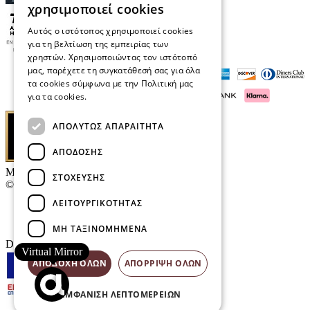
χρησιμοποιεί cookies
Αυτός ο ιστότοπος χρησιμοποιεί cookies
για τη βελτίωση της εμπειρίας των
χρηστών. Χρησιμοποιώντας τον ιστότοπό
μας, παρέχετε τη συγκατάθεσή σας για όλα
τα cookies σύμφωνα με την Πολιτική μας
για τα cookies.
Διαβάστε περισσότερα
ΑΠΟΛΎΤΩΣ ΑΠΑΡΑΊΤΗΤΑ
ΑΠΌΔΟΣΗΣ
Μαρκάκης Οπτικά
ΣΤΌΧΕΥΣΗΣ
© 2026
ΛΕΙΤΟΥΡΓΙΚΌΤΗΤΑΣ
Επικοινωνία
E-Volution Awards
ΜΗ ΤΑΞΙΝΟΜΗΜΈΝΑ
Designed & developed by
NETMECHANICS
Virtual Mirror
ΑΠΟΔΟΧΉ ΌΛΩΝ
ΑΠΌΡΡΙΨΗ ΌΛΩΝ
ΕΜΦΆΝΙΣΗ ΛΕΠΤΟΜΕΡΕΙΏΝ