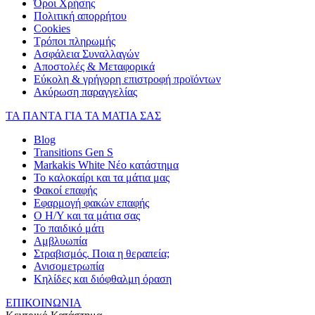
Όροι Χρήσης
Πολιτική απορρήτου
Cookies
Τρόποι πληρωμής
Ασφάλεια Συναλλαγών
Αποστολές & Μεταφορικά
Εύκολη & γρήγορη επιστροφή προϊόντων
Ακύρωση παραγγελίας
ΤΑ ΠΑΝΤΑ ΓΙΑ ΤΑ ΜΑΤΙΑ ΣΑΣ
Blog
Transitions Gen S
Markakis White Νέο κατάστημα
Το καλοκαίρι και τα μάτια μας
Φακοί επαφής
Εφαρμογή φακών επαφής
Ο Η/Υ και τα μάτια σας
Το παιδικό μάτι
Αμβλυωπία
Στραβισμός. Ποια η θεραπεία;
Ανισομετρωπία
Κηλίδες και διόφθαλμη όραση
ΕΠΙΚΟΙΝΩΝΙΑ