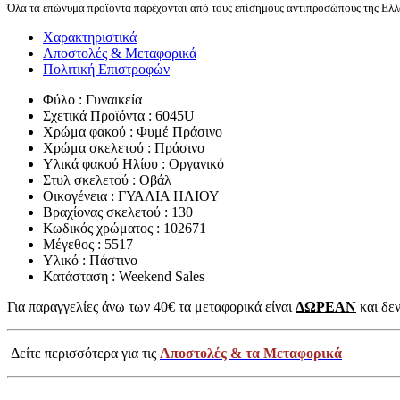
Όλα τα επώνυμα προϊόντα παρέχονται από τους επίσημους αντιπροσώπους της Ελλά
Χαρακτηριστικά
Αποστολές & Μεταφορικά
Πολιτική Επιστροφών
Φύλο : Γυναικεία
Σχετικά Προϊόντα : 6045U
Χρώμα φακού : Φυμέ Πράσινο
Χρώμα σκελετού : Πράσινο
Υλικά φακού Ηλίου : Οργανικό
Στυλ σκελετού : Οβάλ
Οικογένεια : ΓΥΑΛΙΑ ΗΛΙΟΥ
Βραχίονας σκελετού : 130
Κωδικός χρώματος : 102671
Μέγεθος : 5517
Υλικό : Πάστινο
Κατάσταση : Weekend Sales
Για παραγγελίες άνω των 40€ τα μεταφορικά είναι
ΔΩΡΕΑΝ
και δεν
Δείτε περισσότερα για τις
Αποστολές & τα Μεταφορικά