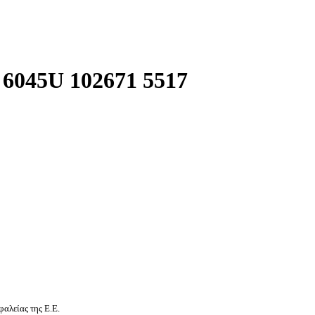
045U 102671 5517
αλείας της Ε.Ε.