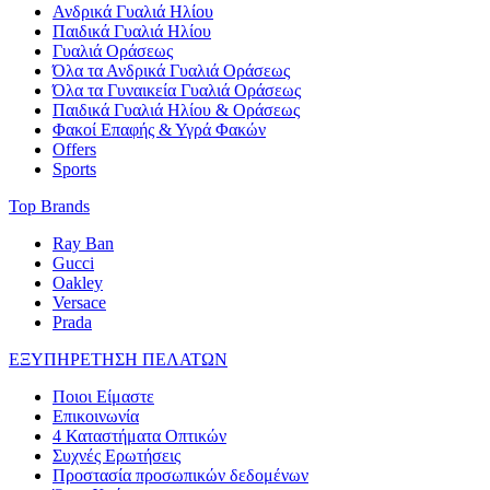
Ανδρικά Γυαλιά Ηλίου
Παιδικά Γυαλιά Ηλίου
Γυαλιά Οράσεως
Όλα τα Ανδρικά Γυαλιά Οράσεως
Όλα τα Γυναικεία Γυαλιά Οράσεως
Παιδικά Γυαλιά Ηλίου & Οράσεως
Φακοί Επαφής & Υγρά Φακών
Offers
Sports
Top Brands
Ray Ban
Gucci
Oakley
Versace
Prada
ΕΞΥΠΗΡΕΤΗΣΗ ΠΕΛΑΤΩΝ
Ποιοι Είμαστε
Επικοινωνία
4 Καταστήματα Οπτικών
Συχνές Ερωτήσεις
Προστασία προσωπικών δεδομένων