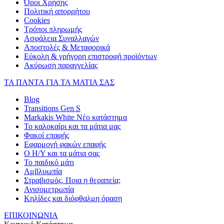
Όροι Χρήσης
Πολιτική απορρήτου
Cookies
Τρόποι πληρωμής
Ασφάλεια Συναλλαγών
Αποστολές & Μεταφορικά
Εύκολη & γρήγορη επιστροφή προϊόντων
Ακύρωση παραγγελίας
ΤΑ ΠΑΝΤΑ ΓΙΑ ΤΑ ΜΑΤΙΑ ΣΑΣ
Blog
Transitions Gen S
Markakis White Νέο κατάστημα
Το καλοκαίρι και τα μάτια μας
Φακοί επαφής
Εφαρμογή φακών επαφής
Ο Η/Υ και τα μάτια σας
Το παιδικό μάτι
Αμβλυωπία
Στραβισμός. Ποια η θεραπεία;
Ανισομετρωπία
Κηλίδες και διόφθαλμη όραση
ΕΠΙΚΟΙΝΩΝΙΑ