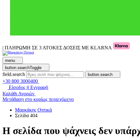
| ΠΛΗΡΩΜΗ ΣΕ 3 ΑΤΟΚΕΣ ΔΟΣΕΙΣ ΜΕ KLARNA
menu
button.searchToggle
field.search
button.search
+30 800 3000400
Είσοδος ή Εγγραφή
Καλάθι Αγορών
Μετάβαση στο κυρίως περιεχόμενο
Μαρκάκης Οπτικά
Σελίδα 404
Η σελίδα που ψάχνεις δεν υπάρχ