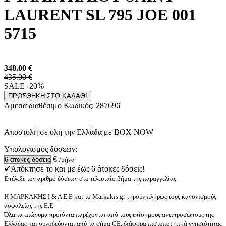
LAURENT SL 795 JOE 001
5715
348.00
€
435.00 €
SALE -20%
ΠΡΟΣΘΗΚΗ ΣΤΟ ΚΑΛΑΘΙ
Άμεσα διαθέσιμο
Κωδικός:
287696
Αποστολή σε όλη την Ελλάδα με BOX NOW
Υπολογισμός δόσεων:
€
/μήνα
✔Απόκτησε το και με έως 6 άτοκες δόσεις!
Επέλεξε τον αριθμό δόσεων στο τελευταίο βήμα της παραγγελίας.
Η ΜΑΡΚΑΚΗΣ Ι & Α Ε.Ε και το Markakis.gr τηρούν πλήρως τους κανονισμούς
ασφαλείας της Ε.Ε.
Όλα τα επώνυμα προϊόντα παρέχονται από τους επίσημους αντιπροσώπους της
Ελλάδας και συνοδεύονται από τα σήμα CE, διάφορα πιστοποιητικά γνησιότητας