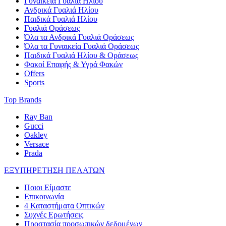
Γυναικεία Γυαλιά Ηλίου
Ανδρικά Γυαλιά Ηλίου
Παιδικά Γυαλιά Ηλίου
Γυαλιά Οράσεως
Όλα τα Ανδρικά Γυαλιά Οράσεως
Όλα τα Γυναικεία Γυαλιά Οράσεως
Παιδικά Γυαλιά Ηλίου & Οράσεως
Φακοί Επαφής & Υγρά Φακών
Offers
Sports
Top Brands
Ray Ban
Gucci
Oakley
Versace
Prada
ΕΞΥΠΗΡΕΤΗΣΗ ΠΕΛΑΤΩΝ
Ποιοι Είμαστε
Επικοινωνία
4 Καταστήματα Οπτικών
Συχνές Ερωτήσεις
Προστασία προσωπικών δεδομένων