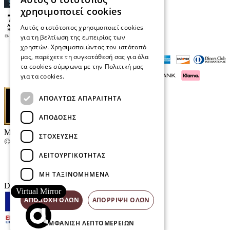
χρησιμοποιεί cookies
Αυτός ο ιστότοπος χρησιμοποιεί cookies
για τη βελτίωση της εμπειρίας των
χρηστών. Χρησιμοποιώντας τον ιστότοπό
μας, παρέχετε τη συγκατάθεσή σας για όλα
τα cookies σύμφωνα με την Πολιτική μας
για τα cookies.
Διαβάστε περισσότερα
ΑΠΟΛΎΤΩΣ ΑΠΑΡΑΊΤΗΤΑ
ΑΠΌΔΟΣΗΣ
Μαρκάκης Οπτικά
ΣΤΌΧΕΥΣΗΣ
© 2026
ΛΕΙΤΟΥΡΓΙΚΌΤΗΤΑΣ
Επικοινωνία
E-Volution Awards
ΜΗ ΤΑΞΙΝΟΜΗΜΈΝΑ
Designed & developed by
NETMECHANICS
Virtual Mirror
ΑΠΟΔΟΧΉ ΌΛΩΝ
ΑΠΌΡΡΙΨΗ ΌΛΩΝ
ΕΜΦΆΝΙΣΗ ΛΕΠΤΟΜΕΡΕΙΏΝ