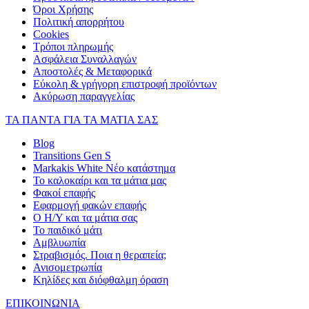
Όροι Χρήσης
Πολιτική απορρήτου
Cookies
Τρόποι πληρωμής
Ασφάλεια Συναλλαγών
Αποστολές & Μεταφορικά
Εύκολη & γρήγορη επιστροφή προϊόντων
Ακύρωση παραγγελίας
ΤΑ ΠΑΝΤΑ ΓΙΑ ΤΑ ΜΑΤΙΑ ΣΑΣ
Blog
Transitions Gen S
Markakis White Νέο κατάστημα
Το καλοκαίρι και τα μάτια μας
Φακοί επαφής
Εφαρμογή φακών επαφής
Ο Η/Υ και τα μάτια σας
Το παιδικό μάτι
Αμβλυωπία
Στραβισμός. Ποια η θεραπεία;
Ανισομετρωπία
Κηλίδες και διόφθαλμη όραση
ΕΠΙΚΟΙΝΩΝΙΑ