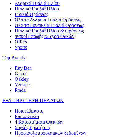
Ανδρικά Γυαλιά Ηλίου
Παιδικά Γυαλιά Ηλίου
Γυαλιά Οράσεως
Όλα τα Ανδρικά Γυαλιά Οράσεως
Όλα τα Γυναικεία Γυαλιά Οράσεως
Παιδικά Γυαλιά Ηλίου & Οράσεως
Φακοί Επαφής & Υγρά Φακών
Offers
Sports
Top Brands
Ray Ban
Gucci
Oakley
Versace
Prada
ΕΞΥΠΗΡΕΤΗΣΗ ΠΕΛΑΤΩΝ
Ποιοι Είμαστε
Επικοινωνία
4 Καταστήματα Οπτικών
Συχνές Ερωτήσεις
Προστασία προσωπικών δεδομένων