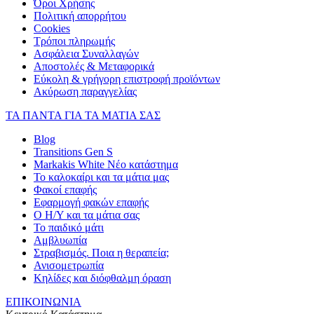
Όροι Χρήσης
Πολιτική απορρήτου
Cookies
Τρόποι πληρωμής
Ασφάλεια Συναλλαγών
Αποστολές & Μεταφορικά
Εύκολη & γρήγορη επιστροφή προϊόντων
Ακύρωση παραγγελίας
ΤΑ ΠΑΝΤΑ ΓΙΑ ΤΑ ΜΑΤΙΑ ΣΑΣ
Blog
Transitions Gen S
Markakis White Νέο κατάστημα
Το καλοκαίρι και τα μάτια μας
Φακοί επαφής
Εφαρμογή φακών επαφής
Ο Η/Υ και τα μάτια σας
Το παιδικό μάτι
Αμβλυωπία
Στραβισμός. Ποια η θεραπεία;
Ανισομετρωπία
Κηλίδες και διόφθαλμη όραση
ΕΠΙΚΟΙΝΩΝΙΑ