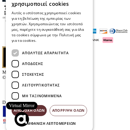
χρησιμοποιεί cookies
Αυτός ο ιστότοπος χρησιμοποιεί cookies
για τη βελτίωση της εμπειρίας των
χρηστών. Χρησιμοποιώντας τον ιστότοπό
μας, παρέχετε τη συγκατάθεσή σας για όλα
τα cookies σύμφωνα με την Πολιτική μας
για τα cookies.
Διαβάστε περισσότερα
ΑΠΟΛΎΤΩΣ ΑΠΑΡΑΊΤΗΤΑ
ΑΠΌΔΟΣΗΣ
Μαρκάκης Οπτικά
ΣΤΌΧΕΥΣΗΣ
© 2026
ΛΕΙΤΟΥΡΓΙΚΌΤΗΤΑΣ
Επικοινωνία
E-Volution Awards
ΜΗ ΤΑΞΙΝΟΜΗΜΈΝΑ
Designed & developed by
NETMECHANICS
Virtual Mirror
ΑΠΟΔΟΧΉ ΌΛΩΝ
ΑΠΌΡΡΙΨΗ ΌΛΩΝ
ΕΜΦΆΝΙΣΗ ΛΕΠΤΟΜΕΡΕΙΏΝ