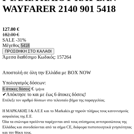
WAYFARER 2140 901 5418
127.00
€
182.00 €
SALE -31%
Μέγεθος
ΠΡΟΣΘΗΚΗ ΣΤΟ ΚΑΛΑΘΙ
Άμεσα διαθέσιμο
Κωδικός:
157264
Αποστολή σε όλη την Ελλάδα με BOX NOW
Υπολογισμός δόσεων:
€
/μήνα
✔Απόκτησε το και με έως 6 άτοκες δόσεις!
Επέλεξε τον αριθμό δόσεων στο τελευταίο βήμα της παραγγελίας.
Η ΜΑΡΚΑΚΗΣ Ι & Α Ε.Ε και το Markakis.gr τηρούν πλήρως τους κανονισμούς
ασφαλείας της Ε.Ε.
Όλα τα επώνυμα προϊόντα παρέχονται από τους επίσημους αντιπροσώπους της
Ελλάδας και συνοδεύονται από τα σήμα CE, διάφορα πιστοποιητικά γνησιότητας
και την θήκη τους.