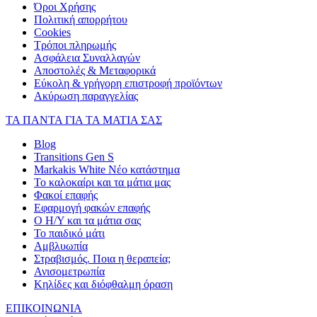
Όροι Χρήσης
Πολιτική απορρήτου
Cookies
Τρόποι πληρωμής
Ασφάλεια Συναλλαγών
Αποστολές & Μεταφορικά
Εύκολη & γρήγορη επιστροφή προϊόντων
Ακύρωση παραγγελίας
ΤΑ ΠΑΝΤΑ ΓΙΑ ΤΑ ΜΑΤΙΑ ΣΑΣ
Blog
Transitions Gen S
Markakis White Νέο κατάστημα
Το καλοκαίρι και τα μάτια μας
Φακοί επαφής
Εφαρμογή φακών επαφής
Ο Η/Υ και τα μάτια σας
Το παιδικό μάτι
Αμβλυωπία
Στραβισμός. Ποια η θεραπεία;
Ανισομετρωπία
Κηλίδες και διόφθαλμη όραση
ΕΠΙΚΟΙΝΩΝΙΑ