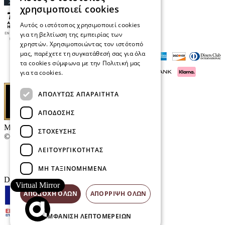
χρησιμοποιεί cookies
Αυτός ο ιστότοπος χρησιμοποιεί cookies
για τη βελτίωση της εμπειρίας των
χρηστών. Χρησιμοποιώντας τον ιστότοπό
μας, παρέχετε τη συγκατάθεσή σας για όλα
τα cookies σύμφωνα με την Πολιτική μας
για τα cookies.
Διαβάστε περισσότερα
ΑΠΟΛΎΤΩΣ ΑΠΑΡΑΊΤΗΤΑ
ΑΠΌΔΟΣΗΣ
Μαρκάκης Οπτικά
ΣΤΌΧΕΥΣΗΣ
© 2026
ΛΕΙΤΟΥΡΓΙΚΌΤΗΤΑΣ
Επικοινωνία
E-Volution Awards
ΜΗ ΤΑΞΙΝΟΜΗΜΈΝΑ
Designed & developed by
NETMECHANICS
Virtual Mirror
ΑΠΟΔΟΧΉ ΌΛΩΝ
ΑΠΌΡΡΙΨΗ ΌΛΩΝ
ΕΜΦΆΝΙΣΗ ΛΕΠΤΟΜΕΡΕΙΏΝ