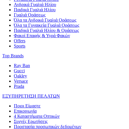
Ανδρικά Γυαλιά Ηλίου
Παιδικά Γυαλιά Ηλίου
Γυαλιά Οράσεως
Όλα τα Ανδρικά Γυαλιά Οράσεως
Όλα τα Γυναικεία Γυαλιά Οράσεως
Παιδικά Γυαλιά Ηλίου & Οράσεως
Φακοί Επαφής & Υγρά Φακών
Offers
Sports
Top Brands
Ray Ban
Gucci
Oakley
Versace
Prada
ΕΞΥΠΗΡΕΤΗΣΗ ΠΕΛΑΤΩΝ
Ποιοι Είμαστε
Επικοινωνία
4 Καταστήματα Οπτικών
Συχνές Ερωτήσεις
Προστασία προσωπικών δεδομένων