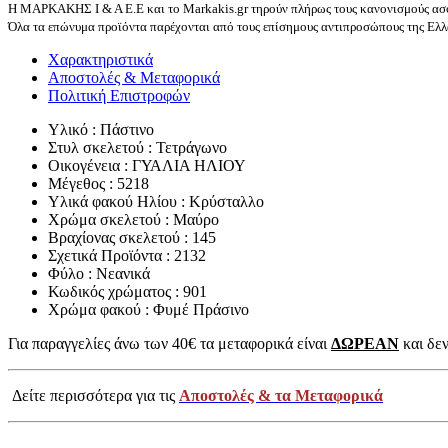
Η ΜΑΡΚΑΚΗΣ Ι & Α Ε.Ε και το Markakis.gr τηρούν πλήρως τους κανονισμούς ασφ
Όλα τα επώνυμα προϊόντα παρέχονται από τους επίσημους αντιπροσώπους της Ελλά
Χαρακτηριστικά
Αποστολές & Μεταφορικά
Πολιτική Επιστροφών
Υλικό : Πάστινο
Στυλ σκελετού : Τετράγωνο
Οικογένεια : ΓΥΑΛΙΑ ΗΛΙΟΥ
Μέγεθος : 5218
Υλικά φακού Ηλίου : Κρύσταλλο
Χρώμα σκελετού : Μαύρο
Βραχίονας σκελετού : 145
Σχετικά Προϊόντα : 2132
Φύλο : Νεανικά
Κωδικός χρώματος : 901
Χρώμα φακού : Φυμέ Πράσινο
Για παραγγελίες άνω των 40€ τα μεταφορικά είναι
ΔΩΡΕΑΝ
και δεν
Δείτε περισσότερα για τις
Αποστολές & τα Μεταφορικά