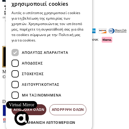
χρησιμοποιεί cookies
Αυτός ο ιστότοπος χρησιμοποιεί cookies
για τη βελτίωση της εμπειρίας των
χρηστών. Χρησιμοποιώντας τον ιστότοπό
μας, παρέχετε τη συγκατάθεσή σας για όλα
τα cookies σύμφωνα με την Πολιτική μας
για τα cookies.
Διαβάστε περισσότερα
ΑΠΟΛΎΤΩΣ ΑΠΑΡΑΊΤΗΤΑ
ΑΠΌΔΟΣΗΣ
Μαρκάκης Οπτικά
ΣΤΌΧΕΥΣΗΣ
© 2026
ΛΕΙΤΟΥΡΓΙΚΌΤΗΤΑΣ
Επικοινωνία
E-Volution Awards
ΜΗ ΤΑΞΙΝΟΜΗΜΈΝΑ
Designed & developed by
NETMECHANICS
Virtual Mirror
ΑΠΟΔΟΧΉ ΌΛΩΝ
ΑΠΌΡΡΙΨΗ ΌΛΩΝ
ΕΜΦΆΝΙΣΗ ΛΕΠΤΟΜΕΡΕΙΏΝ