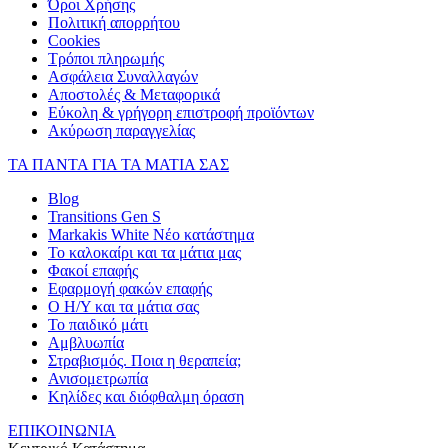
Όροι Χρήσης
Πολιτική απορρήτου
Cookies
Τρόποι πληρωμής
Ασφάλεια Συναλλαγών
Αποστολές & Μεταφορικά
Εύκολη & γρήγορη επιστροφή προϊόντων
Ακύρωση παραγγελίας
ΤΑ ΠΑΝΤΑ ΓΙΑ ΤΑ ΜΑΤΙΑ ΣΑΣ
Blog
Transitions Gen S
Markakis White Νέο κατάστημα
Το καλοκαίρι και τα μάτια μας
Φακοί επαφής
Εφαρμογή φακών επαφής
Ο Η/Υ και τα μάτια σας
Το παιδικό μάτι
Αμβλυωπία
Στραβισμός. Ποια η θεραπεία;
Ανισομετρωπία
Κηλίδες και διόφθαλμη όραση
ΕΠΙΚΟΙΝΩΝΙΑ