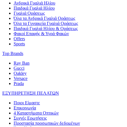
Ανδρικά Γυαλιά Ηλίου
Παιδικά Γυαλιά Ηλίου
Γυαλιά Οράσεως
Όλα τα Ανδρικά Γυαλιά Οράσεως
Όλα τα Γυναικεία Γυαλιά Οράσεως
Παιδικά Γυαλιά Ηλίου & Οράσεως
Φακοί Επαφής & Υγρά Φακών
Offers
Sports
Top Brands
Ray Ban
Gucci
Oakley
Versace
Prada
ΕΞΥΠΗΡΕΤΗΣΗ ΠΕΛΑΤΩΝ
Ποιοι Είμαστε
Επικοινωνία
4 Καταστήματα Οπτικών
Συχνές Ερωτήσεις
Προστασία προσωπικών δεδομένων