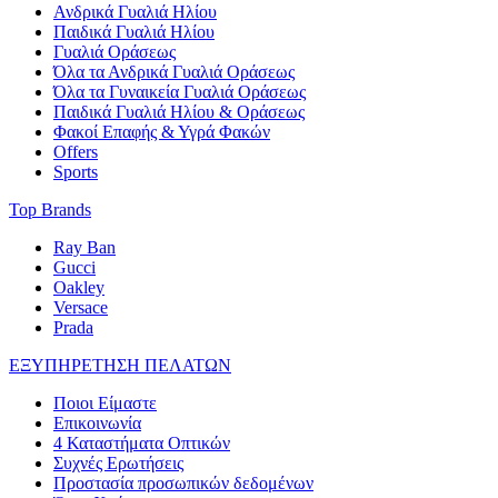
Ανδρικά Γυαλιά Ηλίου
Παιδικά Γυαλιά Ηλίου
Γυαλιά Οράσεως
Όλα τα Ανδρικά Γυαλιά Οράσεως
Όλα τα Γυναικεία Γυαλιά Οράσεως
Παιδικά Γυαλιά Ηλίου & Οράσεως
Φακοί Επαφής & Υγρά Φακών
Offers
Sports
Top Brands
Ray Ban
Gucci
Oakley
Versace
Prada
ΕΞΥΠΗΡΕΤΗΣΗ ΠΕΛΑΤΩΝ
Ποιοι Είμαστε
Επικοινωνία
4 Καταστήματα Οπτικών
Συχνές Ερωτήσεις
Προστασία προσωπικών δεδομένων