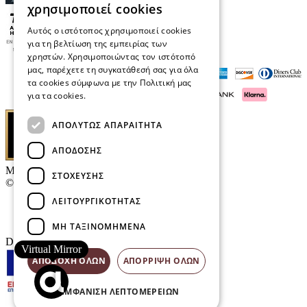
χρησιμοποιεί cookies
Αυτός ο ιστότοπος χρησιμοποιεί cookies
για τη βελτίωση της εμπειρίας των
χρηστών. Χρησιμοποιώντας τον ιστότοπό
μας, παρέχετε τη συγκατάθεσή σας για όλα
τα cookies σύμφωνα με την Πολιτική μας
για τα cookies.
Διαβάστε περισσότερα
ΑΠΟΛΎΤΩΣ ΑΠΑΡΑΊΤΗΤΑ
ΑΠΌΔΟΣΗΣ
Μαρκάκης Οπτικά
ΣΤΌΧΕΥΣΗΣ
© 2026
ΛΕΙΤΟΥΡΓΙΚΌΤΗΤΑΣ
Επικοινωνία
E-Volution Awards
ΜΗ ΤΑΞΙΝΟΜΗΜΈΝΑ
Designed & developed by
NETMECHANICS
Virtual Mirror
ΑΠΟΔΟΧΉ ΌΛΩΝ
ΑΠΌΡΡΙΨΗ ΌΛΩΝ
ΕΜΦΆΝΙΣΗ ΛΕΠΤΟΜΕΡΕΙΏΝ