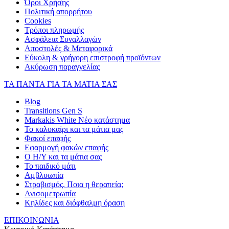
Όροι Χρήσης
Πολιτική απορρήτου
Cookies
Τρόποι πληρωμής
Ασφάλεια Συναλλαγών
Αποστολές & Μεταφορικά
Εύκολη & γρήγορη επιστροφή προϊόντων
Ακύρωση παραγγελίας
ΤΑ ΠΑΝΤΑ ΓΙΑ ΤΑ ΜΑΤΙΑ ΣΑΣ
Blog
Transitions Gen S
Markakis White Νέο κατάστημα
Το καλοκαίρι και τα μάτια μας
Φακοί επαφής
Εφαρμογή φακών επαφής
Ο Η/Υ και τα μάτια σας
Το παιδικό μάτι
Αμβλυωπία
Στραβισμός. Ποια η θεραπεία;
Ανισομετρωπία
Κηλίδες και διόφθαλμη όραση
ΕΠΙΚΟΙΝΩΝΙΑ