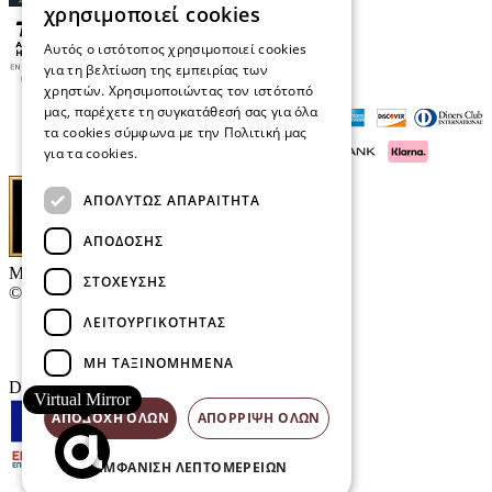
χρησιμοποιεί cookies
Αυτός ο ιστότοπος χρησιμοποιεί cookies
για τη βελτίωση της εμπειρίας των
χρηστών. Χρησιμοποιώντας τον ιστότοπό
μας, παρέχετε τη συγκατάθεσή σας για όλα
τα cookies σύμφωνα με την Πολιτική μας
για τα cookies.
Διαβάστε περισσότερα
ΑΠΟΛΎΤΩΣ ΑΠΑΡΑΊΤΗΤΑ
ΑΠΌΔΟΣΗΣ
Μαρκάκης Οπτικά
ΣΤΌΧΕΥΣΗΣ
© 2026
ΛΕΙΤΟΥΡΓΙΚΌΤΗΤΑΣ
Επικοινωνία
E-Volution Awards
ΜΗ ΤΑΞΙΝΟΜΗΜΈΝΑ
Designed & developed by
NETMECHANICS
Virtual Mirror
ΑΠΟΔΟΧΉ ΌΛΩΝ
ΑΠΌΡΡΙΨΗ ΌΛΩΝ
ΕΜΦΆΝΙΣΗ ΛΕΠΤΟΜΕΡΕΙΏΝ