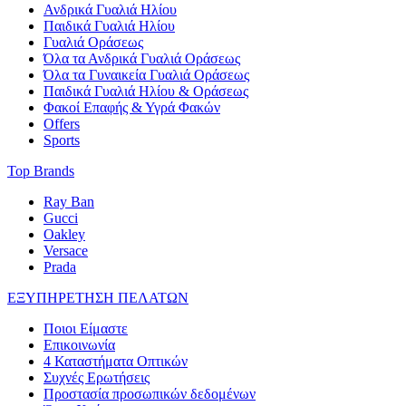
Ανδρικά Γυαλιά Ηλίου
Παιδικά Γυαλιά Ηλίου
Γυαλιά Οράσεως
Όλα τα Ανδρικά Γυαλιά Οράσεως
Όλα τα Γυναικεία Γυαλιά Οράσεως
Παιδικά Γυαλιά Ηλίου & Οράσεως
Φακοί Επαφής & Υγρά Φακών
Offers
Sports
Top Brands
Ray Ban
Gucci
Oakley
Versace
Prada
ΕΞΥΠΗΡΕΤΗΣΗ ΠΕΛΑΤΩΝ
Ποιοι Είμαστε
Επικοινωνία
4 Καταστήματα Οπτικών
Συχνές Ερωτήσεις
Προστασία προσωπικών δεδομένων