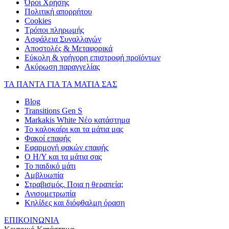
Όροι Χρήσης
Πολιτική απορρήτου
Cookies
Τρόποι πληρωμής
Ασφάλεια Συναλλαγών
Αποστολές & Μεταφορικά
Εύκολη & γρήγορη επιστροφή προϊόντων
Ακύρωση παραγγελίας
ΤΑ ΠΑΝΤΑ ΓΙΑ ΤΑ ΜΑΤΙΑ ΣΑΣ
Blog
Transitions Gen S
Markakis White Νέο κατάστημα
Το καλοκαίρι και τα μάτια μας
Φακοί επαφής
Εφαρμογή φακών επαφής
Ο Η/Υ και τα μάτια σας
Το παιδικό μάτι
Αμβλυωπία
Στραβισμός. Ποια η θεραπεία;
Ανισομετρωπία
Κηλίδες και διόφθαλμη όραση
ΕΠΙΚΟΙΝΩΝΙΑ