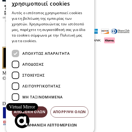
χρησιμοποιεί cookies
Αυτός ο ιστότοπος χρησιμοποιεί cookies
για τη βελτίωση της εμπειρίας των
χρηστών. Χρησιμοποιώντας τον ιστότοπό
μας, παρέχετε τη συγκατάθεσή σας για όλα
τα cookies σύμφωνα με την Πολιτική μας
για τα cookies.
Διαβάστε περισσότερα
ΑΠΟΛΎΤΩΣ ΑΠΑΡΑΊΤΗΤΑ
ΑΠΌΔΟΣΗΣ
Μαρκάκης Οπτικά
ΣΤΌΧΕΥΣΗΣ
© 2026
ΛΕΙΤΟΥΡΓΙΚΌΤΗΤΑΣ
Επικοινωνία
E-Volution Awards
ΜΗ ΤΑΞΙΝΟΜΗΜΈΝΑ
Designed & developed by
NETMECHANICS
Virtual Mirror
ΑΠΟΔΟΧΉ ΌΛΩΝ
ΑΠΌΡΡΙΨΗ ΌΛΩΝ
ΕΜΦΆΝΙΣΗ ΛΕΠΤΟΜΕΡΕΙΏΝ