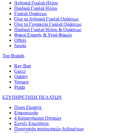
Ανδρικά Γυαλιά Ηλίου
Παιδικά Γυαλιά Ηλίου
Γυαλιά Οράσεως
Όλα τα Ανδρικά Γυαλιά Οράσεως
Όλα τα Γυναικεία Γυαλιά Οράσεως
Παιδικά Γυαλιά Ηλίου & Οράσεως
Φακοί Επαφής & Υγρά Φακών
Offers
Sports
Top Brands
Ray Ban
Gucci
Oakley
Versace
Prada
ΕΞΥΠΗΡΕΤΗΣΗ ΠΕΛΑΤΩΝ
Ποιοι Είμαστε
Επικοινωνία
4 Καταστήματα Οπτικών
Συχνές Ερωτήσεις
Προστασία προσωπικών δεδομένων