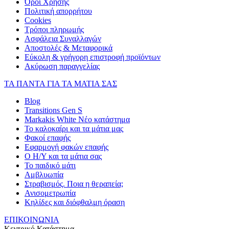
Όροι Χρήσης
Πολιτική απορρήτου
Cookies
Τρόποι πληρωμής
Ασφάλεια Συναλλαγών
Αποστολές & Μεταφορικά
Εύκολη & γρήγορη επιστροφή προϊόντων
Ακύρωση παραγγελίας
ΤΑ ΠΑΝΤΑ ΓΙΑ ΤΑ ΜΑΤΙΑ ΣΑΣ
Blog
Transitions Gen S
Markakis White Νέο κατάστημα
Το καλοκαίρι και τα μάτια μας
Φακοί επαφής
Εφαρμογή φακών επαφής
Ο Η/Υ και τα μάτια σας
Το παιδικό μάτι
Αμβλυωπία
Στραβισμός. Ποια η θεραπεία;
Ανισομετρωπία
Κηλίδες και διόφθαλμη όραση
ΕΠΙΚΟΙΝΩΝΙΑ
Κεντρικό Κατάστημα