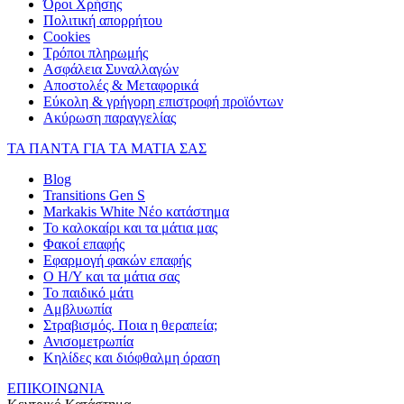
Όροι Χρήσης
Πολιτική απορρήτου
Cookies
Τρόποι πληρωμής
Ασφάλεια Συναλλαγών
Αποστολές & Μεταφορικά
Εύκολη & γρήγορη επιστροφή προϊόντων
Ακύρωση παραγγελίας
ΤΑ ΠΑΝΤΑ ΓΙΑ ΤΑ ΜΑΤΙΑ ΣΑΣ
Blog
Transitions Gen S
Markakis White Νέο κατάστημα
Το καλοκαίρι και τα μάτια μας
Φακοί επαφής
Εφαρμογή φακών επαφής
Ο Η/Υ και τα μάτια σας
Το παιδικό μάτι
Αμβλυωπία
Στραβισμός. Ποια η θεραπεία;
Ανισομετρωπία
Κηλίδες και διόφθαλμη όραση
ΕΠΙΚΟΙΝΩΝΙΑ