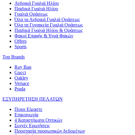
Ανδρικά Γυαλιά Ηλίου
Παιδικά Γυαλιά Ηλίου
Γυαλιά Οράσεως
Όλα τα Ανδρικά Γυαλιά Οράσεως
Όλα τα Γυναικεία Γυαλιά Οράσεως
Παιδικά Γυαλιά Ηλίου & Οράσεως
Φακοί Επαφής & Υγρά Φακών
Offers
Sports
Top Brands
Ray Ban
Gucci
Oakley
Versace
Prada
ΕΞΥΠΗΡΕΤΗΣΗ ΠΕΛΑΤΩΝ
Ποιοι Είμαστε
Επικοινωνία
4 Καταστήματα Οπτικών
Συχνές Ερωτήσεις
Προστασία προσωπικών δεδομένων