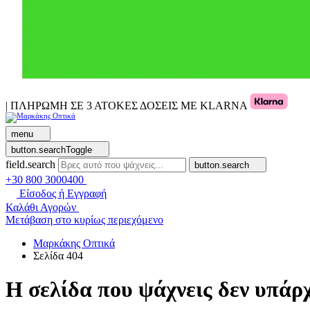
| ΠΛΗΡΩΜΗ ΣΕ 3 ΑΤΟΚΕΣ ΔΟΣΕΙΣ ΜΕ KLARNA
menu
button.searchToggle
field.search
button.search
+30 800 3000400
Είσοδος ή Εγγραφή
Καλάθι Αγορών
Μετάβαση στο κυρίως περιεχόμενο
Μαρκάκης Οπτικά
Σελίδα 404
Η σελίδα που ψάχνεις δεν υπάρχ