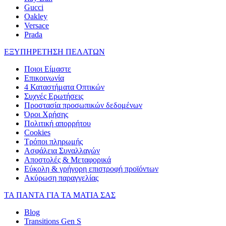
Gucci
Oakley
Versace
Prada
ΕΞΥΠΗΡΕΤΗΣΗ ΠΕΛΑΤΩΝ
Ποιοι Είμαστε
Επικοινωνία
4 Καταστήματα Οπτικών
Συχνές Ερωτήσεις
Προστασία προσωπικών δεδομένων
Όροι Χρήσης
Πολιτική απορρήτου
Cookies
Τρόποι πληρωμής
Ασφάλεια Συναλλαγών
Αποστολές & Μεταφορικά
Εύκολη & γρήγορη επιστροφή προϊόντων
Ακύρωση παραγγελίας
ΤΑ ΠΑΝΤΑ ΓΙΑ ΤΑ ΜΑΤΙΑ ΣΑΣ
Blog
Transitions Gen S