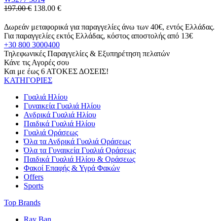
197.00 €
138.00
€
Δωρεάν μεταφορικά για παραγγελίες άνω των 40€, εντός Ελλάδας.
Για παραγγελίες εκτός Ελλάδας, κόστος αποστολής από 13€
+30 800 3000400
Τηλεφωνικές Παραγγελίες & Εξυπηρέτηση πελατών
Κάνε τις Αγορές σου
Και με έως 6 ΑΤΟΚΕΣ ΔΟΣΕΙΣ!
ΚΑΤΗΓΟΡΙΕΣ
Γυαλιά Ηλίου
Γυναικεία Γυαλιά Ηλίου
Ανδρικά Γυαλιά Ηλίου
Παιδικά Γυαλιά Ηλίου
Γυαλιά Οράσεως
Όλα τα Ανδρικά Γυαλιά Οράσεως
Όλα τα Γυναικεία Γυαλιά Οράσεως
Παιδικά Γυαλιά Ηλίου & Οράσεως
Φακοί Επαφής & Υγρά Φακών
Offers
Sports
Top Brands
Ray Ban