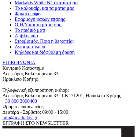
Markakis White Νέο κατάστημα
Το καλοκαίρι και τα μάτια μας
Φακοί επαφής
Εφαρμογή φακών επαφής
Ο Η/Υ και τα μάτια σας
Το παιδικό μάτι
Αμβλυωπία
Στραβισμός. Ποια η θεραπεία;
Ανισομετρωπία
Κηλίδες και διόφθαλμη όραση
ΕΠΙΚΟΙΝΩΝΙΑ
Κεντρικό Κατάστημα
Λεωφόρος Καλοκαιρινού 33,
Ηράκλειο Κρήτης
Τηλεφωνική εξυπηρέτηση e-shop:
Λεωφόρος Καλοκαιρινού 33
, T.K.
71201
,
Ηράκλειο Κρήτης
+30 800 3000400
Ωράριο επικοινωνίας
Δευτέρα - Σάββατο: 09:00 - 15:00
info@markakis.gr
ΕΓΓΡΑΦΗ ΣΤΟ NEWSLETTER