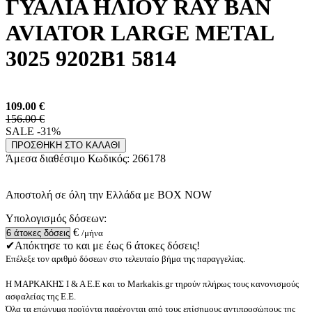
ΓΥΑΛΙΑ ΗΛΙΟΥ RAY BAN
AVIATOR LARGE METAL
3025 9202B1 5814
109.00
€
156.00 €
SALE -31%
ΠΡΟΣΘΗΚΗ ΣΤΟ ΚΑΛΑΘΙ
Άμεσα διαθέσιμο
Κωδικός:
266178
Αποστολή σε όλη την Ελλάδα με BOX NOW
Υπολογισμός δόσεων:
€
/μήνα
✔Απόκτησε το και με έως 6 άτοκες δόσεις!
Επέλεξε τον αριθμό δόσεων στο τελευταίο βήμα της παραγγελίας.
Η ΜΑΡΚΑΚΗΣ Ι & Α Ε.Ε και το Markakis.gr τηρούν πλήρως τους κανονισμούς
ασφαλείας της Ε.Ε.
Όλα τα επώνυμα προϊόντα παρέχονται από τους επίσημους αντιπροσώπους της