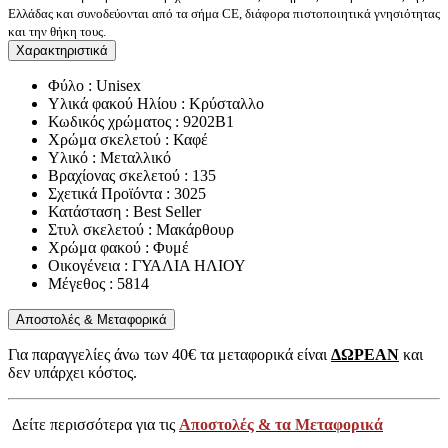
Ελλάδας και συνοδεύονται από τα σήμα CE, διάφορα πιστοποιητικά γνησιότητας
και την θήκη τους.
Χαρακτηριστικά
Φύλο : Unisex
Υλικά φακού Ηλίου : Κρύσταλλο
Κωδικός χρώματος : 9202B1
Χρώμα σκελετού : Καφέ
Υλικό : Μεταλλικό
Βραχίονας σκελετού : 135
Σχετικά Προϊόντα : 3025
Κατάσταση : Best Seller
Στυλ σκελετού : Μακάρθουρ
Χρώμα φακού : Φυμέ
Οικογένεια : ΓΥΑΛΙΑ ΗΛΙΟΥ
Μέγεθος : 5814
Αποστολές & Μεταφορικά
Για παραγγελίες άνω των 40€ τα μεταφορικά είναι
ΔΩΡΕΑΝ
και
δεν υπάρχει κόστος.
Δείτε περισσότερα για τις
Αποστολές & τα Μεταφορικά