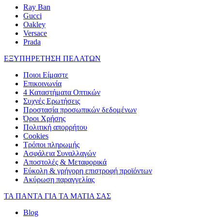
Ray Ban
Gucci
Oakley
Versace
Prada
ΕΞΥΠΗΡΕΤΗΣΗ ΠΕΛΑΤΩΝ
Ποιοι Είμαστε
Επικοινωνία
4 Καταστήματα Οπτικών
Συχνές Ερωτήσεις
Προστασία προσωπικών δεδομένων
Όροι Χρήσης
Πολιτική απορρήτου
Cookies
Τρόποι πληρωμής
Ασφάλεια Συναλλαγών
Αποστολές & Μεταφορικά
Εύκολη & γρήγορη επιστροφή προϊόντων
Ακύρωση παραγγελίας
ΤΑ ΠΑΝΤΑ ΓΙΑ ΤΑ ΜΑΤΙΑ ΣΑΣ
Blog