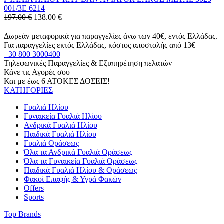
001/3E 6214
197.00 €
138.00
€
Δωρεάν μεταφορικά για παραγγελίες άνω των 40€, εντός Ελλάδας.
Για παραγγελίες εκτός Ελλάδας, κόστος αποστολής από 13€
+30 800 3000400
Τηλεφωνικές Παραγγελίες & Εξυπηρέτηση πελατών
Κάνε τις Αγορές σου
Και με έως 6 ΑΤΟΚΕΣ ΔΟΣΕΙΣ!
ΚΑΤΗΓΟΡΙΕΣ
Γυαλιά Ηλίου
Γυναικεία Γυαλιά Ηλίου
Ανδρικά Γυαλιά Ηλίου
Παιδικά Γυαλιά Ηλίου
Γυαλιά Οράσεως
Όλα τα Ανδρικά Γυαλιά Οράσεως
Όλα τα Γυναικεία Γυαλιά Οράσεως
Παιδικά Γυαλιά Ηλίου & Οράσεως
Φακοί Επαφής & Υγρά Φακών
Offers
Sports
Top Brands