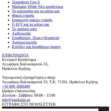
Transitions Gen S
Markakis White Νέο κατάστημα
Το καλοκαίρι και τα μάτια μας
Φακοί επαφής
Εφαρμογή φακών επαφής
Ο Η/Υ και τα μάτια σας
Το παιδικό μάτι
Αμβλυωπία
Στραβισμός. Ποια η θεραπεία;
Ανισομετρωπία
Κηλίδες και διόφθαλμη όραση
ΕΠΙΚΟΙΝΩΝΙΑ
Κεντρικό Κατάστημα
Λεωφόρος Καλοκαιρινού 33,
Ηράκλειο Κρήτης
Τηλεφωνική εξυπηρέτηση e-shop:
Λεωφόρος Καλοκαιρινού 33
, T.K.
71201
,
Ηράκλειο Κρήτης
+30 800 3000400
Ωράριο επικοινωνίας
Δευτέρα - Σάββατο: 09:00 - 15:00
info@markakis.gr
ΕΓΓΡΑΦΗ ΣΤΟ NEWSLETTER