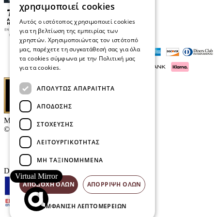
χρησιμοποιεί cookies
Αυτός ο ιστότοπος χρησιμοποιεί cookies
για τη βελτίωση της εμπειρίας των
χρηστών. Χρησιμοποιώντας τον ιστότοπό
μας, παρέχετε τη συγκατάθεσή σας για όλα
τα cookies σύμφωνα με την Πολιτική μας
για τα cookies.
Διαβάστε περισσότερα
ΑΠΟΛΎΤΩΣ ΑΠΑΡΑΊΤΗΤΑ
ΑΠΌΔΟΣΗΣ
Μαρκάκης Οπτικά
ΣΤΌΧΕΥΣΗΣ
© 2026
ΛΕΙΤΟΥΡΓΙΚΌΤΗΤΑΣ
Επικοινωνία
E-Volution Awards
ΜΗ ΤΑΞΙΝΟΜΗΜΈΝΑ
Designed & developed by
NETMECHANICS
Virtual Mirror
ΑΠΟΔΟΧΉ ΌΛΩΝ
ΑΠΌΡΡΙΨΗ ΌΛΩΝ
ΕΜΦΆΝΙΣΗ ΛΕΠΤΟΜΕΡΕΙΏΝ