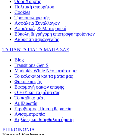
Όροι Χρήσης
Πολιτική απορρήτου
Cookies
Τρόποι πληρωμής
Ασφάλεια Συναλλαγών
Αποστολές & Μεταφορικά
Εύκολη & γρήγορη επιστροφή προϊόντων
Ακύρωση παραγγελίας
ΤΑ ΠΑΝΤΑ ΓΙΑ ΤΑ ΜΑΤΙΑ ΣΑΣ
Blog
Transitions Gen S
Markakis White Νέο κατάστημα
Το καλοκαίρι και τα μάτια μας
Φακοί επαφής
Εφαρμογή φακών επαφής
Ο Η/Υ και τα μάτια σας
Το παιδικό μάτι
Αμβλυωπία
Στραβισμός. Ποια η θεραπεία;
Ανισομετρωπία
Κηλίδες και διόφθαλμη όραση
ΕΠΙΚΟΙΝΩΝΙΑ