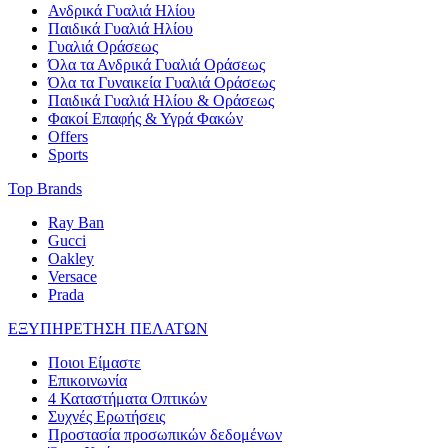
Ανδρικά Γυαλιά Ηλίου
Παιδικά Γυαλιά Ηλίου
Γυαλιά Οράσεως
Όλα τα Ανδρικά Γυαλιά Οράσεως
Όλα τα Γυναικεία Γυαλιά Οράσεως
Παιδικά Γυαλιά Ηλίου & Οράσεως
Φακοί Επαφής & Υγρά Φακών
Offers
Sports
Top Brands
Ray Ban
Gucci
Oakley
Versace
Prada
ΕΞΥΠΗΡΕΤΗΣΗ ΠΕΛΑΤΩΝ
Ποιοι Είμαστε
Επικοινωνία
4 Καταστήματα Οπτικών
Συχνές Ερωτήσεις
Προστασία προσωπικών δεδομένων