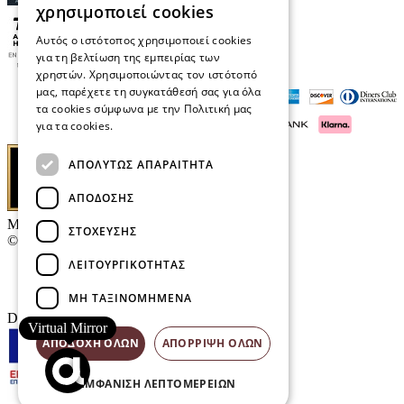
χρησιμοποιεί cookies
Αυτός ο ιστότοπος χρησιμοποιεί cookies
για τη βελτίωση της εμπειρίας των
χρηστών. Χρησιμοποιώντας τον ιστότοπό
μας, παρέχετε τη συγκατάθεσή σας για όλα
τα cookies σύμφωνα με την Πολιτική μας
για τα cookies.
Διαβάστε περισσότερα
ΑΠΟΛΎΤΩΣ ΑΠΑΡΑΊΤΗΤΑ
ΑΠΌΔΟΣΗΣ
Μαρκάκης Οπτικά
ΣΤΌΧΕΥΣΗΣ
© 2026
ΛΕΙΤΟΥΡΓΙΚΌΤΗΤΑΣ
Επικοινωνία
E-Volution Awards
ΜΗ ΤΑΞΙΝΟΜΗΜΈΝΑ
Designed & developed by
NETMECHANICS
Virtual Mirror
ΑΠΟΔΟΧΉ ΌΛΩΝ
ΑΠΌΡΡΙΨΗ ΌΛΩΝ
ΕΜΦΆΝΙΣΗ ΛΕΠΤΟΜΕΡΕΙΏΝ