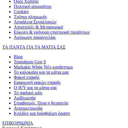
Όροι Χρήσης
Πολιτική απορρήτου
Cookies
Τρόποι πληρωμής
Ασφάλεια Συναλλαγών
Αποστολές & Μεταφορικά
Εύκολη & γρήγορη επιστροφή προϊόντων
Ακύρωση παραγγελίας
ΤΑ ΠΑΝΤΑ ΓΙΑ ΤΑ ΜΑΤΙΑ ΣΑΣ
Blog
Transitions Gen S
Markakis White Νέο κατάστημα
Το καλοκαίρι και τα μάτια μας
Φακοί επαφής
Εφαρμογή φακών επαφής
Ο Η/Υ και τα μάτια σας
Το παιδικό μάτι
Αμβλυωπία
Στραβισμός. Ποια η θεραπεία;
Ανισομετρωπία
Κηλίδες και διόφθαλμη όραση
ΕΠΙΚΟΙΝΩΝΙΑ