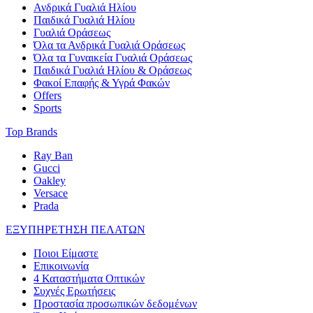
Ανδρικά Γυαλιά Ηλίου
Παιδικά Γυαλιά Ηλίου
Γυαλιά Οράσεως
Όλα τα Ανδρικά Γυαλιά Οράσεως
Όλα τα Γυναικεία Γυαλιά Οράσεως
Παιδικά Γυαλιά Ηλίου & Οράσεως
Φακοί Επαφής & Υγρά Φακών
Offers
Sports
Top Brands
Ray Ban
Gucci
Oakley
Versace
Prada
ΕΞΥΠΗΡΕΤΗΣΗ ΠΕΛΑΤΩΝ
Ποιοι Είμαστε
Επικοινωνία
4 Καταστήματα Οπτικών
Συχνές Ερωτήσεις
Προστασία προσωπικών δεδομένων