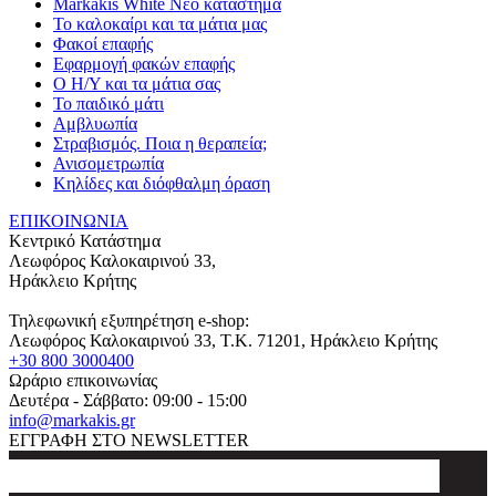
Markakis White Νέο κατάστημα
Το καλοκαίρι και τα μάτια μας
Φακοί επαφής
Εφαρμογή φακών επαφής
Ο Η/Υ και τα μάτια σας
Το παιδικό μάτι
Αμβλυωπία
Στραβισμός. Ποια η θεραπεία;
Ανισομετρωπία
Κηλίδες και διόφθαλμη όραση
ΕΠΙΚΟΙΝΩΝΙΑ
Κεντρικό Κατάστημα
Λεωφόρος Καλοκαιρινού 33,
Ηράκλειο Κρήτης
Τηλεφωνική εξυπηρέτηση e-shop:
Λεωφόρος Καλοκαιρινού 33
, T.K.
71201
,
Ηράκλειο Κρήτης
+30 800 3000400
Ωράριο επικοινωνίας
Δευτέρα - Σάββατο: 09:00 - 15:00
info@markakis.gr
ΕΓΓΡΑΦΗ ΣΤΟ NEWSLETTER