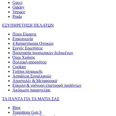
Gucci
Oakley
Versace
Prada
ΕΞΥΠΗΡΕΤΗΣΗ ΠΕΛΑΤΩΝ
Ποιοι Είμαστε
Επικοινωνία
4 Καταστήματα Οπτικών
Συχνές Ερωτήσεις
Προστασία προσωπικών δεδομένων
Όροι Χρήσης
Πολιτική απορρήτου
Cookies
Τρόποι πληρωμής
Ασφάλεια Συναλλαγών
Αποστολές & Μεταφορικά
Εύκολη & γρήγορη επιστροφή προϊόντων
Ακύρωση παραγγελίας
ΤΑ ΠΑΝΤΑ ΓΙΑ ΤΑ ΜΑΤΙΑ ΣΑΣ
Blog
Transitions Gen S