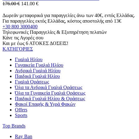
176.00 €
141.00
€
Δωρεάν μεταφορικά για παραγγελίες άνω των 40€, εντός Ελλάδας.
Για παραγγελίες εκτός Ελλάδας, κόστος αποστολής από 13€
+30 800 3000400
Τηλεφωνικές Παραγγελίες & Εξυπηρέτηση πελατών
Κάνε τις Αγορές σου
Και με έως 6 ΑΤΟΚΕΣ ΔΟΣΕΙΣ!
ΚΑΤΗΓΟΡΙΕΣ
Γυαλιά Ηλίου
Γυναικεία Γυαλιά Ηλίου
Ανδρικά Γυαλιά Ηλίου
Παιδικά Γυαλιά Ηλίου
Γυαλιά Οράσεως
Όλα τα Ανδρικά Γυαλιά Οράσεως
Όλα τα Γυναικεία Γυαλιά Οράσεως
Παιδικά Γυαλιά Ηλίου & Οράσεως
Φακοί Επαφής & Υγρά Φακών
Offers
Sports
Top Brands
Ray Ban