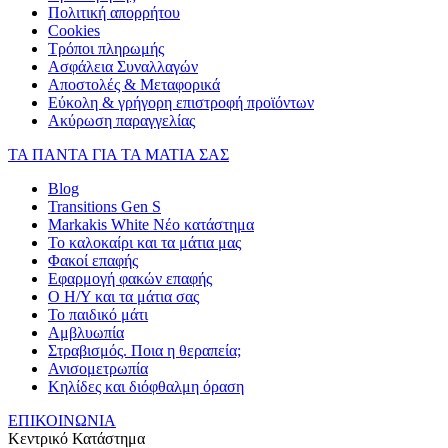
Πολιτική απορρήτου
Cookies
Τρόποι πληρωμής
Ασφάλεια Συναλλαγών
Αποστολές & Μεταφορικά
Εύκολη & γρήγορη επιστροφή προϊόντων
Ακύρωση παραγγελίας
ΤΑ ΠΑΝΤΑ ΓΙΑ ΤΑ ΜΑΤΙΑ ΣΑΣ
Blog
Transitions Gen S
Markakis White Νέο κατάστημα
Το καλοκαίρι και τα μάτια μας
Φακοί επαφής
Εφαρμογή φακών επαφής
Ο Η/Υ και τα μάτια σας
Το παιδικό μάτι
Αμβλυωπία
Στραβισμός. Ποια η θεραπεία;
Ανισομετρωπία
Κηλίδες και διόφθαλμη όραση
ΕΠΙΚΟΙΝΩΝΙΑ
Κεντρικό Κατάστημα