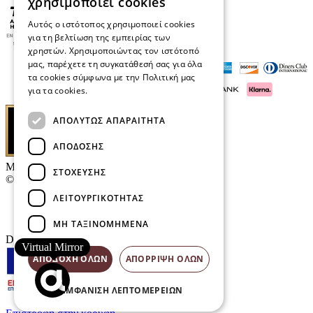
χρησιμοποιεί cookies
Αυτός ο ιστότοπος χρησιμοποιεί cookies
για τη βελτίωση της εμπειρίας των
χρηστών. Χρησιμοποιώντας τον ιστότοπό
μας, παρέχετε τη συγκατάθεσή σας για όλα
τα cookies σύμφωνα με την Πολιτική μας
για τα cookies.
Διαβάστε περισσότερα
ΑΠΟΛΎΤΩΣ ΑΠΑΡΑΊΤΗΤΑ
ΑΠΌΔΟΣΗΣ
Μαρκάκης Οπτικά
ΣΤΌΧΕΥΣΗΣ
© 2026
ΛΕΙΤΟΥΡΓΙΚΌΤΗΤΑΣ
Επικοινωνία
E-Volution Awards
ΜΗ ΤΑΞΙΝΟΜΗΜΈΝΑ
Designed & developed by
NETMECHANICS
Virtual Mirror
ΑΠΟΔΟΧΉ ΌΛΩΝ
ΑΠΌΡΡΙΨΗ ΌΛΩΝ
ΕΜΦΆΝΙΣΗ ΛΕΠΤΟΜΕΡΕΙΏΝ