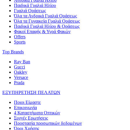
Ανδρικά Γυαλιά Ηλίου
Παιδικά Γυαλιά Ηλίου
Γυαλιά Οράσεως
Όλα τα Ανδρικά Γυαλιά Οράσεως
Όλα τα Γυναικεία Γυαλιά Οράσεως
Παιδικά Γυαλιά Ηλίου & Οράσεως
Φακοί Επαφής & Υγρά Φακών
Offers
Sports
Top Brands
Ray Ban
Gucci
Oakley
Versace
Prada
ΕΞΥΠΗΡΕΤΗΣΗ ΠΕΛΑΤΩΝ
Ποιοι Είμαστε
Επικοινωνία
4 Καταστήματα Οπτικών
Συχνές Ερωτήσεις
Προστασία προσωπικών δεδομένων
Όροι Χρήσης