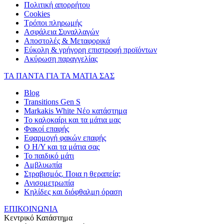
Πολιτική απορρήτου
Cookies
Τρόποι πληρωμής
Ασφάλεια Συναλλαγών
Αποστολές & Μεταφορικά
Εύκολη & γρήγορη επιστροφή προϊόντων
Ακύρωση παραγγελίας
ΤΑ ΠΑΝΤΑ ΓΙΑ ΤΑ ΜΑΤΙΑ ΣΑΣ
Blog
Transitions Gen S
Markakis White Νέο κατάστημα
Το καλοκαίρι και τα μάτια μας
Φακοί επαφής
Εφαρμογή φακών επαφής
Ο Η/Υ και τα μάτια σας
Το παιδικό μάτι
Αμβλυωπία
Στραβισμός. Ποια η θεραπεία;
Ανισομετρωπία
Κηλίδες και διόφθαλμη όραση
ΕΠΙΚΟΙΝΩΝΙΑ
Κεντρικό Κατάστημα