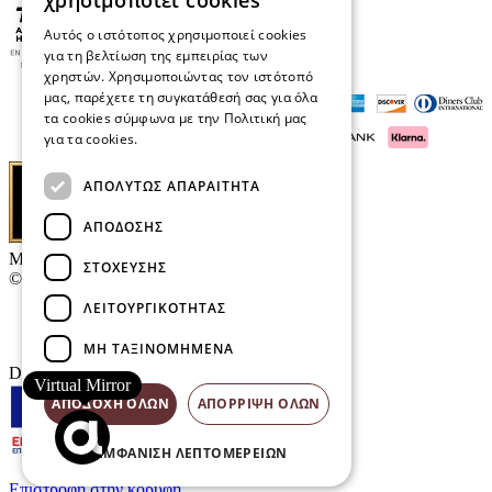
χρησιμοποιεί cookies
Αυτός ο ιστότοπος χρησιμοποιεί cookies
για τη βελτίωση της εμπειρίας των
χρηστών. Χρησιμοποιώντας τον ιστότοπό
μας, παρέχετε τη συγκατάθεσή σας για όλα
τα cookies σύμφωνα με την Πολιτική μας
για τα cookies.
Διαβάστε περισσότερα
ΑΠΟΛΎΤΩΣ ΑΠΑΡΑΊΤΗΤΑ
ΑΠΌΔΟΣΗΣ
Μαρκάκης Οπτικά
ΣΤΌΧΕΥΣΗΣ
© 2026
ΛΕΙΤΟΥΡΓΙΚΌΤΗΤΑΣ
Επικοινωνία
E-Volution Awards
ΜΗ ΤΑΞΙΝΟΜΗΜΈΝΑ
Designed & developed by
NETMECHANICS
Virtual Mirror
ΑΠΟΔΟΧΉ ΌΛΩΝ
ΑΠΌΡΡΙΨΗ ΌΛΩΝ
ΕΜΦΆΝΙΣΗ ΛΕΠΤΟΜΕΡΕΙΏΝ
Επιστροφή στην κορυφή