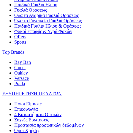
Παιδικά Γυαλιά Ηλίου
Γυαλιά Οράσεως
Όλα τα Ανδρικά Γυαλιά Οράσεως
Όλα τα Γυναικεία Γυαλιά Οράσεως
Παιδικά Γυαλιά Ηλίου & Οράσεως
Φακοί Επαφής & Υγρά Φακών
Offers
Sports
Top Brands
Ray Ban
Gucci
Oakley
Versace
Prada
ΕΞΥΠΗΡΕΤΗΣΗ ΠΕΛΑΤΩΝ
Ποιοι Είμαστε
Επικοινωνία
4 Καταστήματα Οπτικών
Συχνές Ερωτήσεις
Προστασία προσωπικών δεδομένων
Όροι Χρήσης