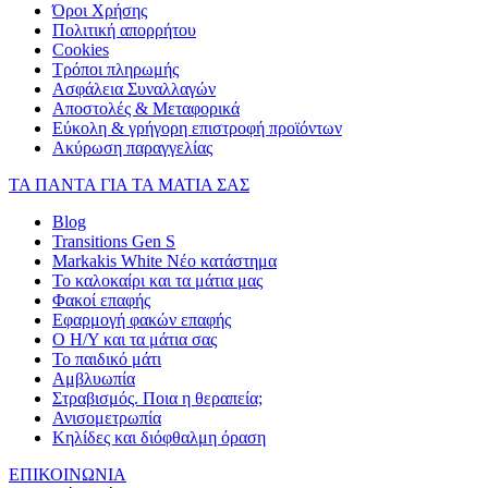
Όροι Χρήσης
Πολιτική απορρήτου
Cookies
Τρόποι πληρωμής
Ασφάλεια Συναλλαγών
Αποστολές & Μεταφορικά
Εύκολη & γρήγορη επιστροφή προϊόντων
Ακύρωση παραγγελίας
ΤΑ ΠΑΝΤΑ ΓΙΑ ΤΑ ΜΑΤΙΑ ΣΑΣ
Blog
Transitions Gen S
Markakis White Νέο κατάστημα
Το καλοκαίρι και τα μάτια μας
Φακοί επαφής
Εφαρμογή φακών επαφής
Ο Η/Υ και τα μάτια σας
Το παιδικό μάτι
Αμβλυωπία
Στραβισμός. Ποια η θεραπεία;
Ανισομετρωπία
Κηλίδες και διόφθαλμη όραση
ΕΠΙΚΟΙΝΩΝΙΑ