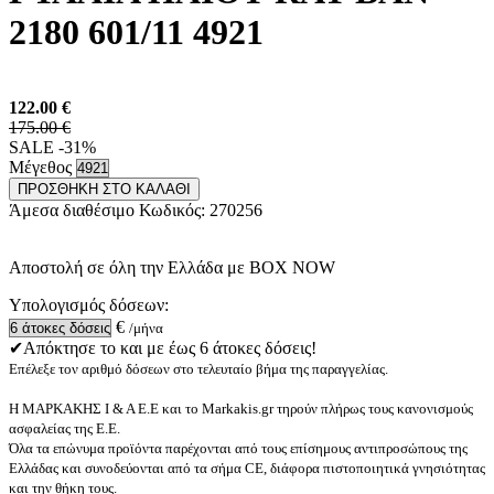
2180 601/11 4921
122.00
€
175.00 €
SALE -31%
Μέγεθος
ΠΡΟΣΘΗΚΗ ΣΤΟ ΚΑΛΑΘΙ
Άμεσα διαθέσιμο
Κωδικός:
270256
Αποστολή σε όλη την Ελλάδα με BOX NOW
Υπολογισμός δόσεων:
€
/μήνα
✔Απόκτησε το και με έως 6 άτοκες δόσεις!
Επέλεξε τον αριθμό δόσεων στο τελευταίο βήμα της παραγγελίας.
Η ΜΑΡΚΑΚΗΣ Ι & Α Ε.Ε και το Markakis.gr τηρούν πλήρως τους κανονισμούς
ασφαλείας της Ε.Ε.
Όλα τα επώνυμα προϊόντα παρέχονται από τους επίσημους αντιπροσώπους της
Ελλάδας και συνοδεύονται από τα σήμα CE, διάφορα πιστοποιητικά γνησιότητας
και την θήκη τους.