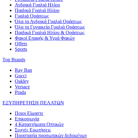
Ανδρικά Γυαλιά Ηλίου
Παιδικά Γυαλιά Ηλίου
Γυαλιά Οράσεως
Όλα τα Ανδρικά Γυαλιά Οράσεως
Όλα τα Γυναικεία Γυαλιά Οράσεως
Παιδικά Γυαλιά Ηλίου & Οράσεως
Φακοί Επαφής & Υγρά Φακών
Offers
Sports
Top Brands
Ray Ban
Gucci
Oakley
Versace
Prada
ΕΞΥΠΗΡΕΤΗΣΗ ΠΕΛΑΤΩΝ
Ποιοι Είμαστε
Επικοινωνία
4 Καταστήματα Οπτικών
Συχνές Ερωτήσεις
Προστασία προσωπικών δεδομένων