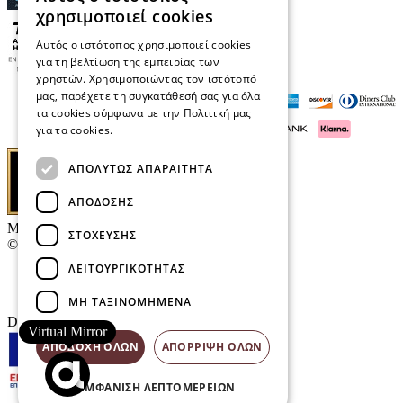
χρησιμοποιεί cookies
Αυτός ο ιστότοπος χρησιμοποιεί cookies
για τη βελτίωση της εμπειρίας των
χρηστών. Χρησιμοποιώντας τον ιστότοπό
μας, παρέχετε τη συγκατάθεσή σας για όλα
τα cookies σύμφωνα με την Πολιτική μας
για τα cookies.
Διαβάστε περισσότερα
ΑΠΟΛΎΤΩΣ ΑΠΑΡΑΊΤΗΤΑ
ΑΠΌΔΟΣΗΣ
Μαρκάκης Οπτικά
ΣΤΌΧΕΥΣΗΣ
© 2026
ΛΕΙΤΟΥΡΓΙΚΌΤΗΤΑΣ
Επικοινωνία
E-Volution Awards
ΜΗ ΤΑΞΙΝΟΜΗΜΈΝΑ
Designed & developed by
NETMECHANICS
Virtual Mirror
ΑΠΟΔΟΧΉ ΌΛΩΝ
ΑΠΌΡΡΙΨΗ ΌΛΩΝ
ΕΜΦΆΝΙΣΗ ΛΕΠΤΟΜΕΡΕΙΏΝ