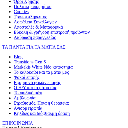
Όροι Χρήσης
Πολιτική απορρήτου
Cookies
Τρόποι πληρωμής
Ασφάλεια Συναλλαγών
Αποστολές & Μεταφορικά
Εύκολη & γρήγορη επιστροφή προϊόντων
Ακύρωση παραγγελίας
ΤΑ ΠΑΝΤΑ ΓΙΑ ΤΑ ΜΑΤΙΑ ΣΑΣ
Blog
Transitions Gen S
Markakis White Νέο κατάστημα
Το καλοκαίρι και τα μάτια μας
Φακοί επαφής
Εφαρμογή φακών επαφής
Ο Η/Υ και τα μάτια σας
Το παιδικό μάτι
Αμβλυωπία
Στραβισμός. Ποια η θεραπεία;
Ανισομετρωπία
Κηλίδες και διόφθαλμη όραση
ΕΠΙΚΟΙΝΩΝΙΑ