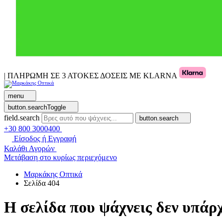
| ΠΛΗΡΩΜΗ ΣΕ 3 ΑΤΟΚΕΣ ΔΟΣΕΙΣ ΜΕ KLARNA
menu
button.searchToggle
field.search
button.search
+30 800 3000400
Είσοδος ή Εγγραφή
Καλάθι Αγορών
Μετάβαση στο κυρίως περιεχόμενο
Μαρκάκης Οπτικά
Σελίδα 404
Η σελίδα που ψάχνεις δεν υπάρχ