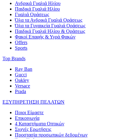
Ανδρικά Γυαλιά Ηλίου
Παιδικά Γυαλιά Ηλίου
Γυαλιά Οράσεως
Όλα τα Ανδρικά Γυαλιά Οράσεως
Όλα τα Γυναικεία Γυαλιά Οράσεως
Παιδικά Γυαλιά Ηλίου & Οράσεως
Φακοί Επαφής & Υγρά Φακών
Offers
Sports
Top Brands
Ray Ban
Gucci
Oakley
Versace
Prada
ΕΞΥΠΗΡΕΤΗΣΗ ΠΕΛΑΤΩΝ
Ποιοι Είμαστε
Επικοινωνία
4 Καταστήματα Οπτικών
Συχνές Ερωτήσεις
Προστασία προσωπικών δεδομένων