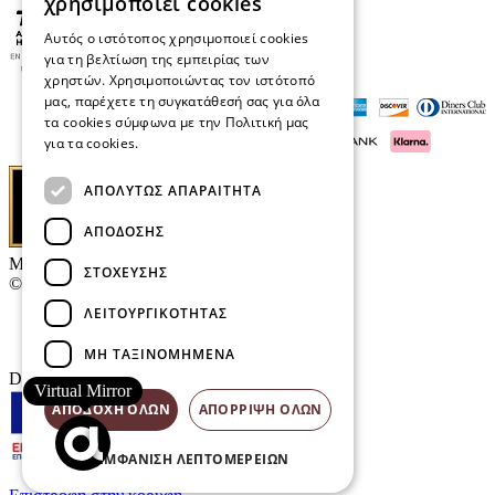
χρησιμοποιεί cookies
Αυτός ο ιστότοπος χρησιμοποιεί cookies
για τη βελτίωση της εμπειρίας των
χρηστών. Χρησιμοποιώντας τον ιστότοπό
μας, παρέχετε τη συγκατάθεσή σας για όλα
τα cookies σύμφωνα με την Πολιτική μας
για τα cookies.
Διαβάστε περισσότερα
ΑΠΟΛΎΤΩΣ ΑΠΑΡΑΊΤΗΤΑ
ΑΠΌΔΟΣΗΣ
Μαρκάκης Οπτικά
ΣΤΌΧΕΥΣΗΣ
© 2026
ΛΕΙΤΟΥΡΓΙΚΌΤΗΤΑΣ
Επικοινωνία
E-Volution Awards
ΜΗ ΤΑΞΙΝΟΜΗΜΈΝΑ
Designed & developed by
NETMECHANICS
Virtual Mirror
ΑΠΟΔΟΧΉ ΌΛΩΝ
ΑΠΌΡΡΙΨΗ ΌΛΩΝ
ΕΜΦΆΝΙΣΗ ΛΕΠΤΟΜΕΡΕΙΏΝ