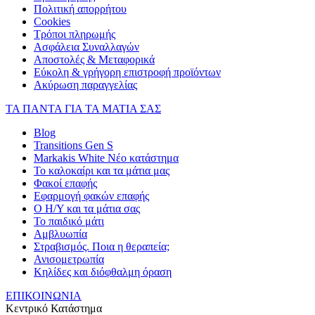
Πολιτική απορρήτου
Cookies
Τρόποι πληρωμής
Ασφάλεια Συναλλαγών
Αποστολές & Μεταφορικά
Εύκολη & γρήγορη επιστροφή προϊόντων
Ακύρωση παραγγελίας
ΤΑ ΠΑΝΤΑ ΓΙΑ ΤΑ ΜΑΤΙΑ ΣΑΣ
Blog
Transitions Gen S
Markakis White Νέο κατάστημα
Το καλοκαίρι και τα μάτια μας
Φακοί επαφής
Εφαρμογή φακών επαφής
Ο Η/Υ και τα μάτια σας
Το παιδικό μάτι
Αμβλυωπία
Στραβισμός. Ποια η θεραπεία;
Ανισομετρωπία
Κηλίδες και διόφθαλμη όραση
ΕΠΙΚΟΙΝΩΝΙΑ
Κεντρικό Κατάστημα