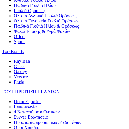
Ανδρικά Γυαλιά Ηλίου
Παιδικά Γυαλιά Ηλίου
Γυαλιά Οράσεως
Όλα τα Ανδρικά Γυαλιά Οράσεως
Όλα τα Γυναικεία Γυαλιά Οράσεως
Παιδικά Γυαλιά Ηλίου & Οράσεως
Φακοί Επαφής & Υγρά Φακών
Offers
Sports
Top Brands
Ray Ban
Gucci
Oakley
Versace
Prada
ΕΞΥΠΗΡΕΤΗΣΗ ΠΕΛΑΤΩΝ
Ποιοι Είμαστε
Επικοινωνία
4 Καταστήματα Οπτικών
Συχνές Ερωτήσεις
Προστασία προσωπικών δεδομένων
Όροι Χρήσης