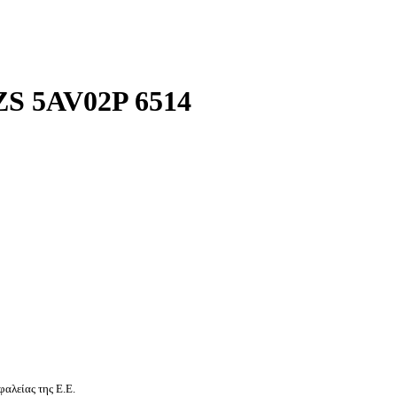
S 5AV02P 6514
αλείας της Ε.Ε.